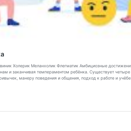
ка
нгвиник Холерик Меланхолик Флегматик Амбициозные достижения
нам и заканчивая темпераментом ребёнка. Существует четыре 
ивычек, манеру поведения и общения, подход к работе и учёбе
аменту
а