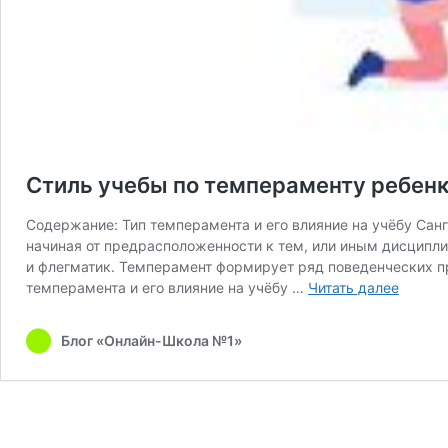
Стиль учебы по темпераменту ребен
Содержание: Тип темперамента и его влияние на учёбу Са
начиная от предрасположенности к тем, или иным дисципли
и флегматик. Темперамент формирует ряд поведенческих пр
Стиль
темперамента и его влияние на учёбу …
Читать далее
учебы
по
Блог «Онлайн-Школа №1»
темпер
ребенк