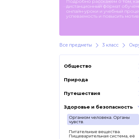
Подробно расскажем о том, ка
дистанционный формат обучени
онлайн-уроки и учебный процес
успеваемость и повысить мотив
Все предметы
3 класс
Окр
Общество
Природа
Путешествия
Здоровье и безопасность
Организм человека. Органы
чувств.
Питательные вещества.
Пищеварительная система, её