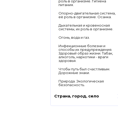
роль в организме. Гигиена
питания.
Опорно-двигательная система,
её роль в организме. Осанка.
Дыхательная и кровеносная
системы, их роль в организме.
Огонь, вода и газ.
Инфекционные болезни и
способы их предупреждения.
Здоровый образ жизни. Табак,
алкоголь, наркотики - враги
здоровья.
Чтобы путь был счастливым.
Дорожные знаки.
Природа. Экологическая
безопасность.
Страна, город, село