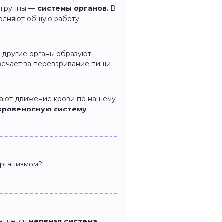
а группы —
системы органов.
В
полняют общую работу.
 другие органы образуют
твечает за переваривание пищи.
ают движение крови по нашему
кровеносную
систему
.
организмом?
вляется
нервная система
,