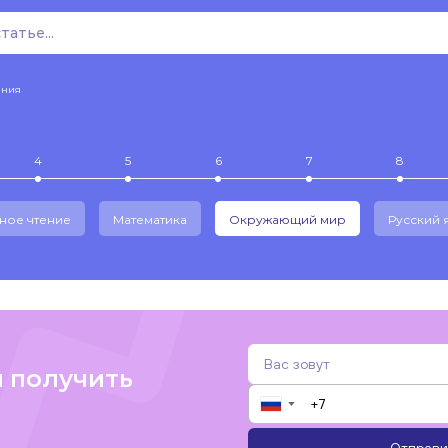
ения
4
5
6
7
8
ное чтение
Математика
Окружающий мир
Русский 
и получить
▼