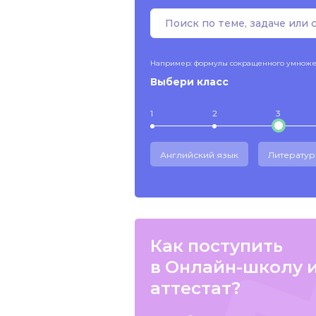
Например: формулы сокращенного умнож
Выбери класс
1
2
3
Английский язык
Литератур
Как поступить
в Онлайн-школу 
аттестат?