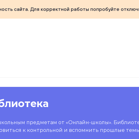
ность сайта. Для корректной работы попробуйте отключ
блиотека
школьным предметам от «Онлайн-школы». Библиот
овиться к контрольной и вспомнить прошлые темы