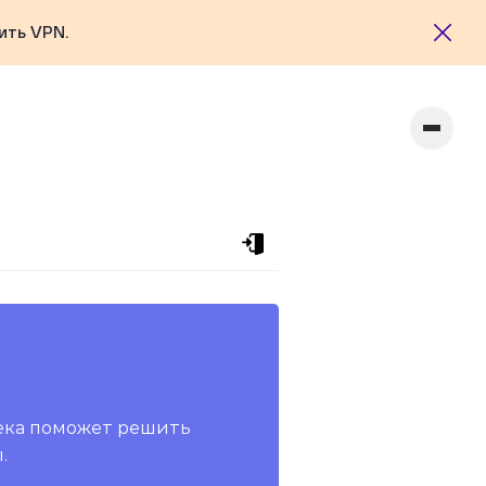
ить VPN.
ека поможет решить
.