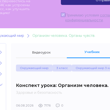
Отправи
к перевестись на
я, как устроены
с, как улучшить
ацию!
Принимаю условия
согл
конфиденциальности
.
ужающий мир
Организм человека. Органы чувств.
Учебник
Видеоурок
Окружающий мир
3 класс
Окружающий мир 3 к
Конспект урока: Организм человека.
Здоровье и безопасность
06.08.2026
7176
0