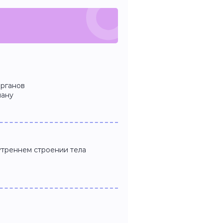
органов
лану
утреннем строении тела