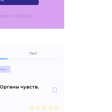
ть
ашения
и
политики
Тест
ласс
 Органы чувств.