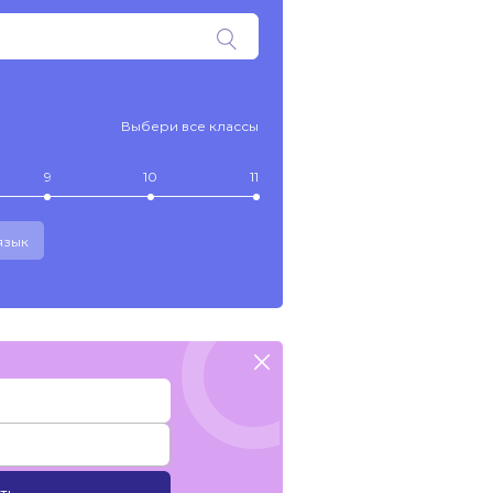
Выбери все классы
9
10
11
язык