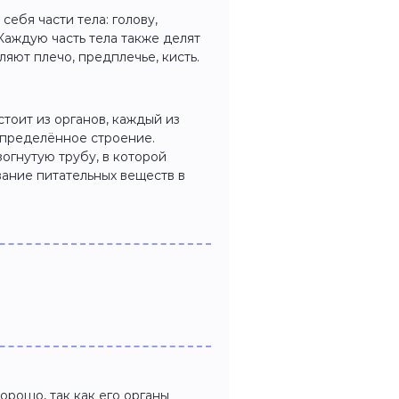
себя части тела: голову,
Каждую часть тела также делят
ляют плечо, предплечье, кисть.
стоит из органов, каждый из
определённое строение.
огнутую трубу, в которой
ание питательных веществ в
орошо, так как его органы