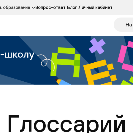
Курсы развития детей 3-5 лет
Курс по чтению
. образование
Вопрос-ответ
Блог
Личный кабинет
Онлайн-колледж
Другие курсы
На
н-школу
Глоссарий