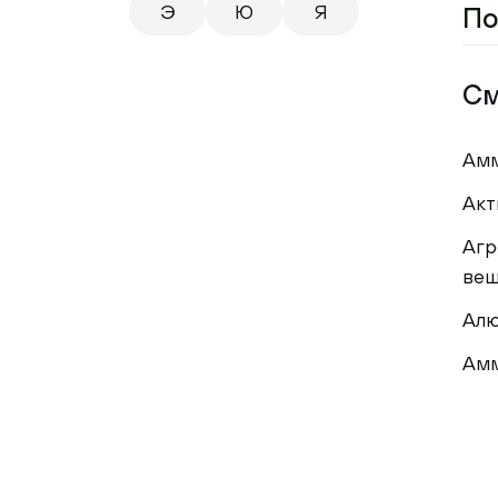
Э
Ю
Я
По
См
Ам
Акт
Агр
вещ
Ал
Ам