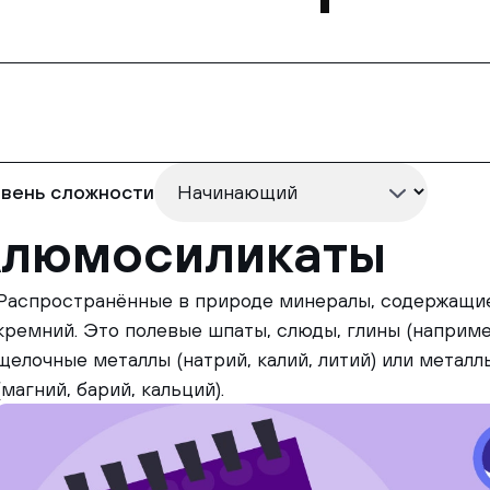
вень сложности
люмосиликаты
Распространённые в природе минералы, содержащие
кремний. Это полевые шпаты, слюды, глины (например
щелочные металлы (натрий, калий, литий) или метал
(магний, барий, кальций).