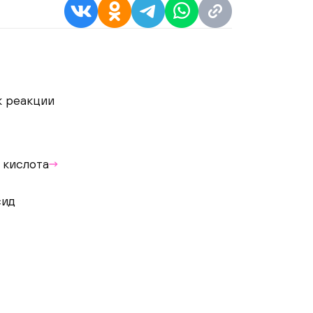
к реакции
 кислота
сид