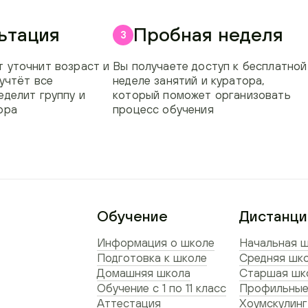
ьтация
Пробная неделя
3
 уточнит возраст и
Вы получаете доступ к бесплатной
 учтёт все
неделе занятий и куратора,
еделит группу и
который поможет организовать
ора
процесс обучения
Обучение
Дистанци
Информация о школе
Начальная ш
Подготовка к школе
Средняя шко
Домашняя школа
Старшая шко
Обучение с 1 по 11 класс
Профильные
Аттестация
Хоумскулинг