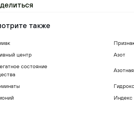
делиться
отрите также
миак
Призна
ивный центр
Азот
егатное состояние
Азотная
ества
юминаты
Гидрок
моний
Индекс