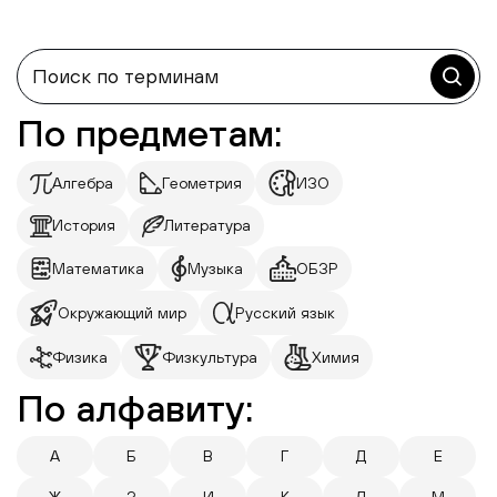
По предметам:
Алгебра
Геометрия
ИЗО
История
Литература
Математика
Музыка
ОБЗР
Окружающий мир
Русский язык
Физика
Физкультура
Химия
По алфавиту:
А
Б
В
Г
Д
Е