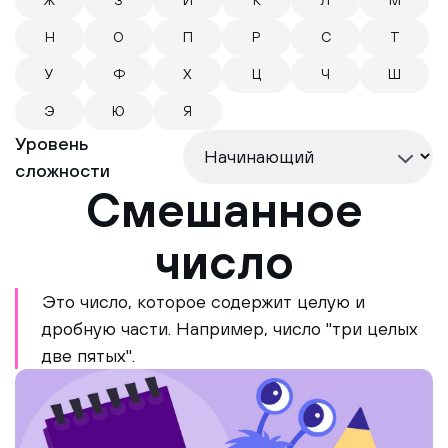
Ж
З
И
К
Л
М
Н
О
П
Р
С
Т
У
Ф
Х
Ц
Ч
Ш
Э
Ю
Я
Уровень
сложности
Смешанное
число
Это число, которое содержит целую и
дробную части. Например, число "три целых
две пятых".