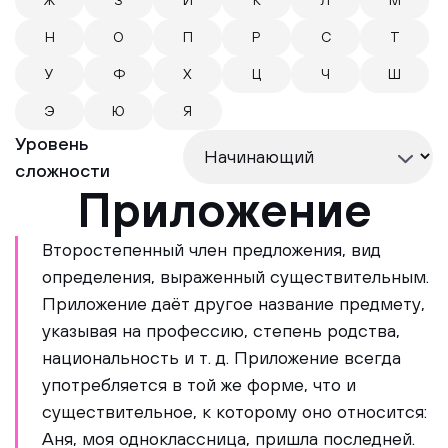
Ж
З
И
К
Л
М
Н
О
П
Р
С
Т
У
Ф
Х
Ц
Ч
Ш
Э
Ю
Я
Уровень
сложности
Приложение
Второстепенный член предложения, вид
определения, выраженный существительным.
Приложение даёт другое название предмету,
указывая на профессию, степень родства,
национальность и т. д. Приложение всегда
употребляется в той же форме, что и
существительное, к которому оно относится:
Аня, моя одноклассница, пришла последней.