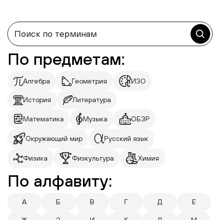
По предметам:
Алгебра
Геометрия
ИЗО
История
Литература
Математика
Музыка
ОБЗР
Окружающий мир
Русский язык
Физика
Физкультура
Химия
По алфавиту:
А
Б
В
Г
Д
Е