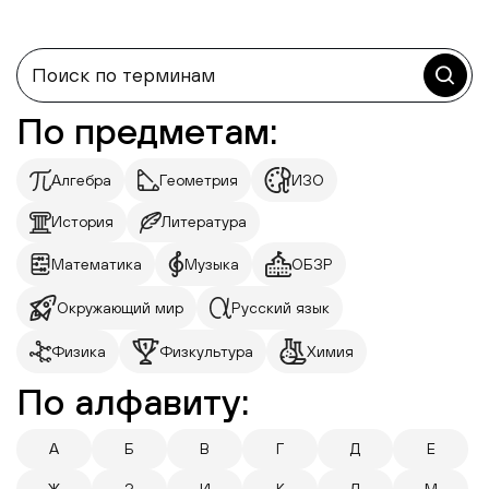
По предметам:
Алгебра
Геометрия
ИЗО
История
Литература
Математика
Музыка
ОБЗР
Окружающий мир
Русский язык
Физика
Физкультура
Химия
По алфавиту:
А
Б
В
Г
Д
Е