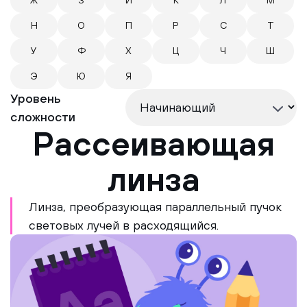
Ж
З
И
К
Л
М
Н
О
П
Р
С
Т
У
Ф
Х
Ц
Ч
Ш
Э
Ю
Я
Уровень
сложности
Рассеивающая
линза
Линза, преобразующая параллельный пучок
световых лучей в расходящийся.