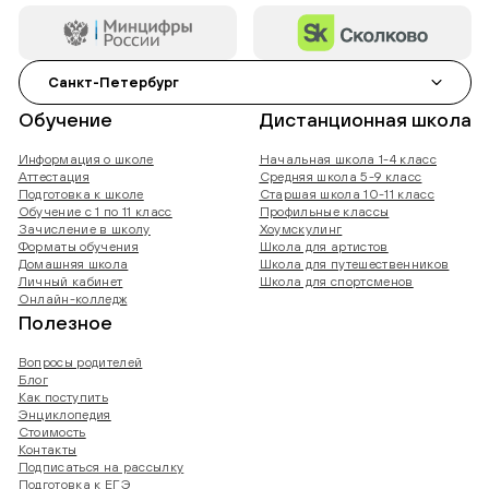
Санкт-Петербург
Обучение
Дистанционная школа
Информация о школе
Начальная школа 1-4 класс
Аттестация
Средняя школа 5-9 класс
Подготовка к школе
Старшая школа 10-11 класс
Обучение с 1 по 11 класс
Профильные классы
Зачисление в школу
Хоумскулинг
Форматы обучения
Школа для артистов
Домашняя школа
Школа для путешественников
Личный кабинет
Школа для спортсменов
Онлайн-колледж
Полезное
Вопросы родителей
Блог
Как поступить
Энциклопедия
Стоимость
Контакты
Подписаться на рассылку
Подготовка к ЕГЭ