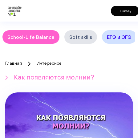
В школу
School-Life Balance
Soft skills
ЕГЭ и ОГЭ
Главная
Интересное
Как появляются молнии?