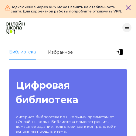
Подключение через VPN может влиять на стабильность
сайта. Для корректной работы попробуйте отключить VPN.
Библиотека
Избранное
Цифровая
библиотека
Интернет-библиотека по школьным предметам от
«Онлайн-школы». Библиотека поможет решить
домашнее задание, подготовиться к контрольной и
вспомнить прошлые темы.