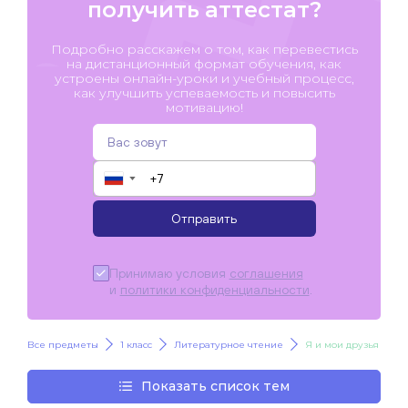
получить аттестат?
Подробно расскажем о том, как перевестись
на дистанционный формат обучения, как
устроены онлайн-уроки и учебный процесс,
как улучшить успеваемость и повысить
мотивацию!
▼
Отправить
Принимаю условия
соглашения
и
политики конфиденциальности
.
Все предметы
1 класс
Литературное чтение
Я и мои друзья
Показать список тем