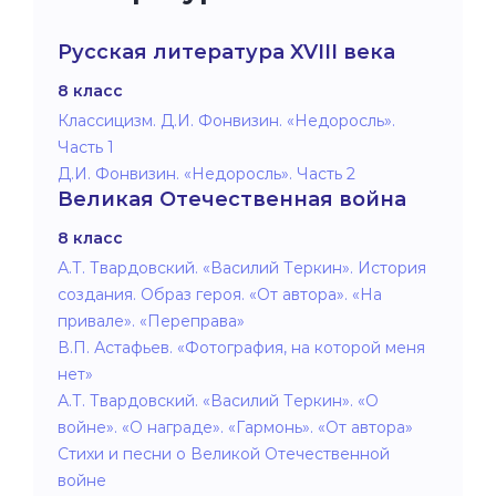
Русская литература XVIII века
8 класс
Классицизм. Д.И. Фонвизин. «Недоросль».
Часть 1
Д.И. Фонвизин. «Недоросль». Часть 2
Великая Отечественная война
8 класс
А.Т. Твардовский. «Василий Теркин». История
создания. Образ героя. «От автора». «На
привале». «Переправа»
В.П. Астафьев. «Фотография, на которой меня
нет»
А.Т. Твардовский. «Василий Теркин». «О
войне». «О награде». «Гармонь». «От автора»
Стихи и песни о Великой Отечественной
войне