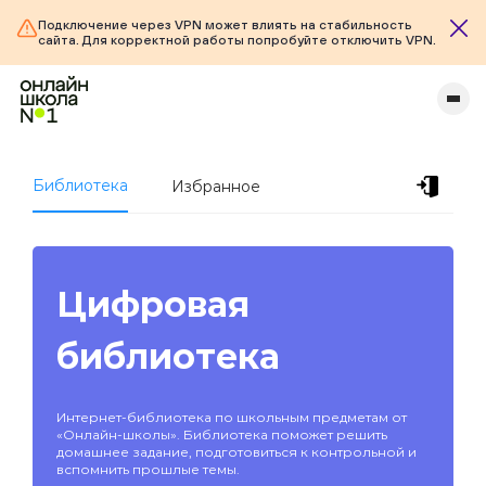
Подключение через VPN может влиять на стабильность
сайта. Для корректной работы попробуйте отключить VPN.
Библиотека
Избранное
Цифровая
библиотека
Интернет-библиотека по школьным предметам от
«Онлайн-школы». Библиотека поможет решить
домашнее задание, подготовиться к контрольной и
вспомнить прошлые темы.