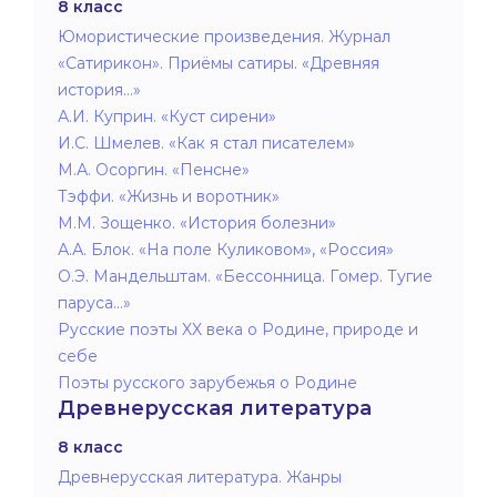
8 класс
Юмористические произведения. Журнал
«Сатирикон». Приёмы сатиры. «Древняя
история…»
А.И. Куприн. «Куст сирени»
И.С. Шмелев. «Как я стал писателем»
М.А. Осоргин. «Пенсне»
Тэффи. «Жизнь и воротник»
М.М. Зощенко. «История болезни»
А.А. Блок. «На поле Куликовом», «Россия»
О.Э. Мандельштам. «Бессонница. Гомер. Тугие
паруса…»
Русские поэты XX века о Родине, природе и
себе
Поэты русского зарубежья о Родине
Древнерусская литература
8 класс
Древнерусская литература. Жанры