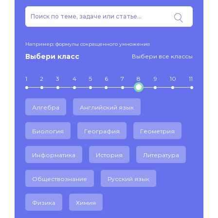
Например: формулы сокращенного умножения
Выбери класс
Выбери все классы
1
2
3
4
5
6
7
8
9
10
11
Алгебра
Английский язык
Биология
География
Геометрия
Информатика
История
Литература
Обществознание
Русский язык
Физика
Химия