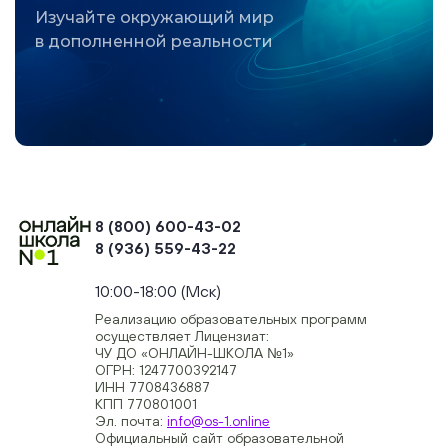
Изучайте окружающий мир
в дополненной реальности
8 (800) 600-43-02
8 (936) 559-43-22
+74954451700, +74950040190
10:00-18:00 (Мск)
Реализацию образовательных программ
осуществляет Лицензиат:
ЧУ ДО «ОНЛАЙН-ШКОЛА №1»
ОГРН: 1247700392147
ИНН 7708436887
КПП 770801001
Эл. почта:
info@os-1.online
Официальный сайт образовательной