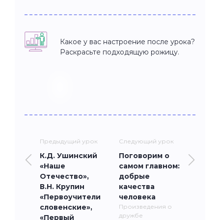
Какое у вас настроение после урока?
Раскрасьте подходящую рожицу.
Предыдущий урок
Следующий урок
К.Д. Ушинский
Поговорим о
«Наше
самом главном:
Отечество»,
добрые
В.Н. Крупин
качества
«Первоучители
человека
словенские»,
Произведения о
дружбе
«Первый