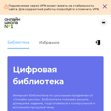
Подключение через VPN может влиять на стабильность
сайта. Для корректной работы попробуйте отключить VPN.
Библиотека
Избранное
Цифровая
библиотека
Интернет-библиотека по школьным предметам от
«Онлайн-школы». Библиотека поможет решить
домашнее задание, подготовиться к контрольной и
вспомнить прошлые темы.