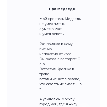
Про Медведя
Мой приятель Медведь
не умел читать
а умел рычать
и умел реветь.
Раз пришло к нему
письмо
непонятно от кого.
Он сказал в восторге: О-
о-о!
Встретил Кролика в
траве
встал и чешет в голове,
что сказать не знает: Э-э-
э…
А увидел он Москву,
город мой, где я живу,