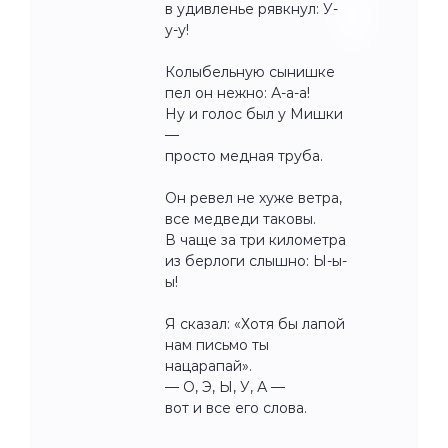
в удивленье рявкнул: У-
у-у!
Колыбельную сынишке
пел он нежно: А-а-а!
Ну и голос был у Мишки
—
просто медная труба.
Он ревел не хуже ветра,
все медведи таковы.
В чаще за три километра
из берлоги слышно: Ы-ы-
ы!
Я сказал: «Хотя бы лапой
нам письмо ты
нацарапай».
— О, Э, Ы, У, А —
вот и все его слова.