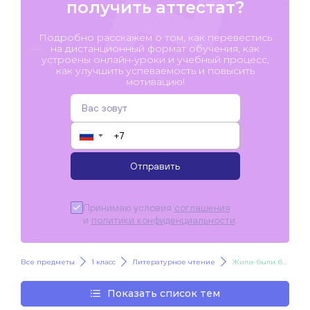
получить аттестат?
Подробно расскажем о том, как перевестись
на дистанционный формат обучения, как
устроены онлайн-уроки и учебный процесс,
как улучшить успеваемость и повысить
мотивацию!
▼
Отправить
Принимаю условия
соглашения
и
политики конфиденциальности
.
Все предметы
1 класс
Литературное чтение
Жили-были буквы
Показать список тем