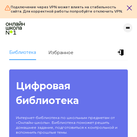
Подключение через VPN может влиять на стабильность
сайта. Для корректной работы попробуйте отключить VPN.
Библиотека
Избранное
Цифровая
библиотека
Интернет-библиотека по школьным предметам от
«Онлайн-школы». Библиотека поможет решить
домашнее задание, подготовиться к контрольной и
вспомнить прошлые темы.