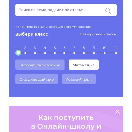
Например: формулы сокращенного умножения
Выбери класс
Выбери все классы
1
2
3
4
5
6
7
8
9
10
11
Литературное чтение
Математика
Окружающий мир
Русский язык
Как поступить
в Онлайн-школу и