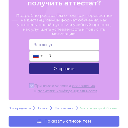
получить аттестат?
Подробно расскажем о том, как перевестись
на дистанционный формат обучения, как
устроены онлайн-уроки и учебный процесс,
как улучшить успеваемость и повысить
мотивацию!
▼
Отправить
Принимаю условия
соглашения
и
политики конфиденциальности
.
Все предметы
1 класс
Математика
Число и цифра 4. Состав числа 4. Отношения «длиннее», «короче»
Показать список тем