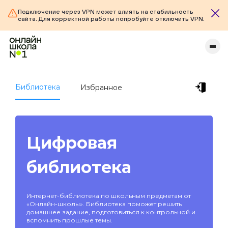
Подключение через VPN может влиять на стабильность
сайта. Для корректной работы попробуйте отключить VPN.
Библиотека
Избранное
Цифровая
библиотека
Интернет-библиотека по школьным предметам от
«Онлайн-школы». Библиотека поможет решить
домашнее задание, подготовиться к контрольной и
вспомнить прошлые темы.