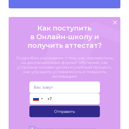
Как поступить
в Онлайн-школу и
получить аттестат?
Подробно расскажем о том, как перевестись
на дистанционный формат обучения, как
устроены онлайн-уроки и учебный процесс,
как улучшить успеваемость и повысить
мотивацию!
▼
Отправить
Принимаю условия
соглашения