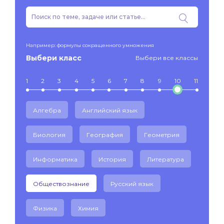
Например: формулы сокращенного умножения
Выбери класс
Выбери все классы
1
2
3
4
5
6
7
8
9
10
11
Алгебра
Английский язык
Биология
География
Геометрия
Информатика
История
Литература
Обществознание
Русский язык
Физика
Химия