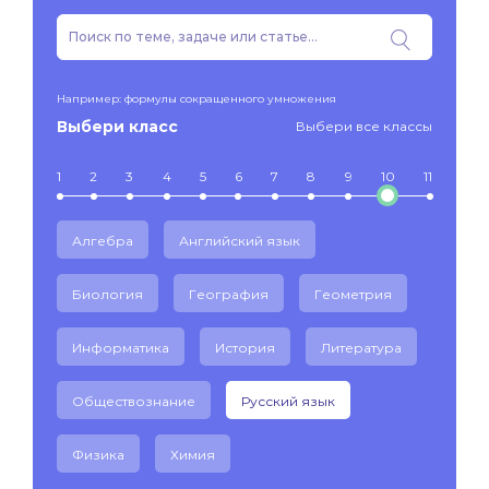
Например: формулы сокращенного умножения
Выбери класс
Выбери все классы
1
2
3
4
5
6
7
8
9
10
11
Алгебра
Английский язык
Биология
География
Геометрия
Информатика
История
Литература
Обществознание
Русский язык
Физика
Химия