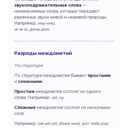
звукоподражательные слова
—
неизменяемые слова, которые передают
различные звуки живой и неживой природы.
Например:
мяу-мяу,
ж-ж-ж, динь-дон
.
Разряды междометий
По структуре
По структуре междометия бывают
простыми
и
сложными.
Простые
междометия состоят из одного
слова. Например:
ой, ну
.
Сложные
междометия состоят из нескольких
слов.
Например:
ой-ой-ой, боже мой, вот тебе раз
.