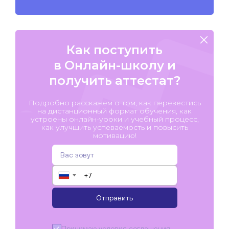
Как поступить
в Онлайн-школу и
получить аттестат?
Подробно расскажем о том, как перевестись
на дистанционный формат обучения, как
устроены онлайн-уроки и учебный процесс,
как улучшить успеваемость и повысить
мотивацию!
▼
Отправить
Принимаю условия
соглашения