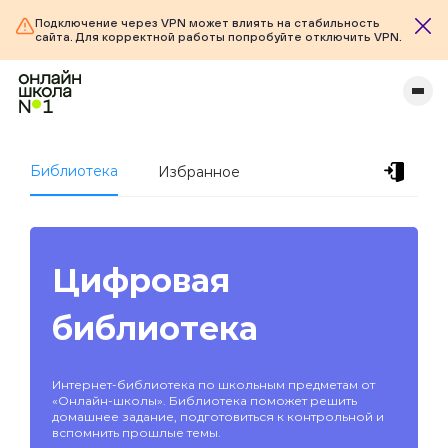
Подключение через VPN может влиять на стабильность
сайта. Для корректной работы попробуйте отключить VPN.
Библиотека
Избранное
Цифровая
библиотека
Интернет-библиотека по школьным предметам от
«Онлайн-школы». Библиотека поможет решить
домашнее задание, подготовиться к контрольной и
вспомнить прошлые темы.