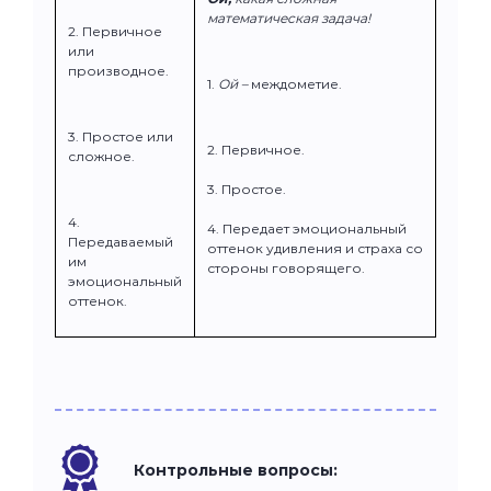
математическая задача!
2. Первичное
или
производное.
1.
Ой –
междометие.
3. Простое или
2. Первичное.
сложное.
3. Простое.
4.
4. Передает эмоциональный
Передаваемый
оттенок удивления и страха со
им
стороны говорящего.
эмоциональный
оттенок.
Контрольные вопросы: