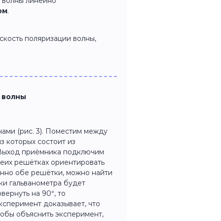
 волны линейно
ом
.
скость поляризации волны,
 волны
ами (рис. 3). Поместим между
з которых состоит из
 Выход приёмника подключим
обеих решётках ориентировать
енно обе решётки, можно найти
ки гальванометра будет
вернуть на 90°, то
ксперимент доказывает, что
обы объяснить эксперимент,