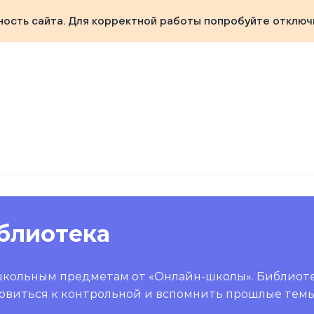
ность сайта. Для корректной работы попробуйте отключ
блиотека
школьным предметам от «Онлайн-школы». Библиот
овиться к контрольной и вспомнить прошлые темы