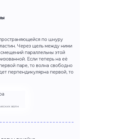
ны
спространяющейся по шнуру
пластин. Через щель между ними
я смещений параллельны этой
изованной. Если теперь на её
первой паре, то волна свободно
удет перпендикулярна первой, то
ческих волн