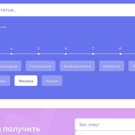
ения
4
5
6
7
8
еография
Геометрия
Информатика
История
Л
зык
Физика
Химия
и получить