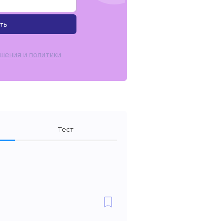
ть
ашения
и
политики
Тест