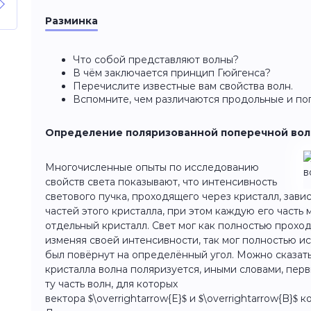
Разминка
Что собой представляют волны?
В чём заключается принцип Гюйгенса?
Перечислите известные вам свойства волн.
Вспомните, чем различаются продольные и по
Определение поляризованной поперечной во
Многочисленные опыты по исследованию
свойств света показывают, что интенсивность
светового пучка, проходящего через кристалл, зави
частей этого кристалла, при этом каждую его часть
отдельный кристалл. Свет мог как полностью проход
изменяя своей интенсивности, так мог полностью ис
был повёрнут на определённый угол. Можно сказать
кристалла волна поляризуется, иными словами, пер
ту часть волн, для которых
вектора $\overrightarrow{E}$ и $\overrightarrow{B}$