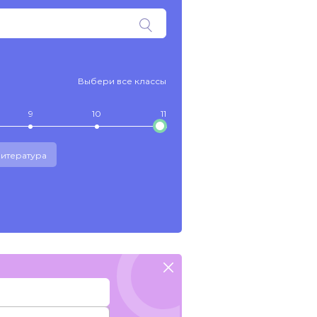
Выбери все классы
9
10
11
итература