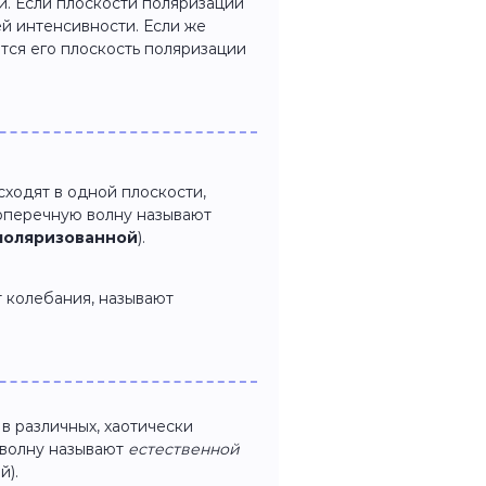
. Если плоскости поляризации
ей интенсивности. Если же
нится его плоскость поляризации
ходят в одной плоскости,
 поперечную волну называют
поляризованной
).
т колебания, называют
в различных, хаотически
 волну называют
естественной
й).