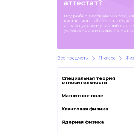
аттестат?
Подробно расскажем о том, ка
дистанционный формат обучени
онлайн-уроки и учебный процес
успеваемость и повысить мотив
Все предметы
11 класс
Физ
Специальная теория
относительности
Магнитное поле
Квантовая физика
Ядерная физика