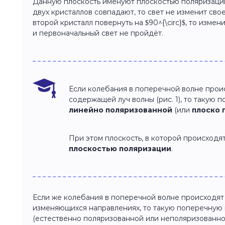
Данную плоскость именуют плоскостью поляризации
двух кристаллов совпадают, то свет не изменит сво
второй кристалл повернуть на $90^{\circ}$, то изме
и первоначальный свет не пройдёт.
Если колебания в поперечной волне проис
содержащей луч волны (рис. 1), то такую
линейно поляризованной
(или
плоско 
При этом плоскость, в которой происходя
плоскостью поляризации
.
Если же колебания в поперечной волне происходят 
изменяющихся направлениях, то такую поперечную
(естественно поляризованной или неполяризованно