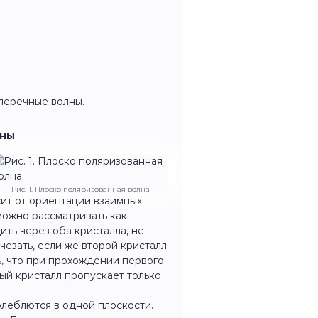
перечные волны.
лны
Рис. 1. Плоско поляризованная волна
сит от ориентации взаимных
 можно рассматривать как
ить через оба кристалла, не
чезать, если же второй кристалл
, что при прохождении первого
вый кристалл пропускает только
 колеблются в одной плоскости.