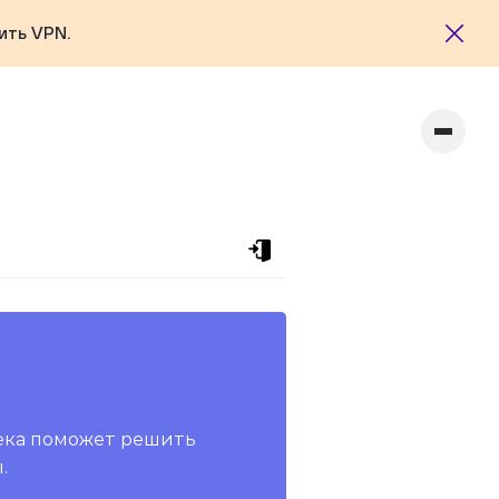
ить VPN.
ека поможет решить
.