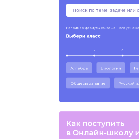
Например: формулы сокращенного умнож
Выбери класс
1
2
3
Алгебра
Биология
Г
Обществознание
Русский я
Как поступить
в Онлайн-школу 