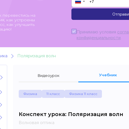
▼
Отправи
к перевестись на
я, как устроены
с, как улучшить
ацию!
Принимаю условия
согл
конфиденциальности
.
ика
Поляризация волн
Учебник
Видеоурок
Физика
11 класс
Физика 11 класс
Конспект урока: Поляризация волн
Волновая оптика