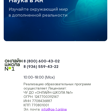
Наука в AR
Изучайте окружающий мир
в дополненной реальности
8 (800) 600-43-02
8 (936) 559-43-22
+74954451700, +74950040190
10:00-18:00 (Мск)
Реализацию образовательных программ
осуществляет Лицензиат:
ЧУ ДО «ОНЛАЙН-ШКОЛА №1»
ОГРН: 1247700392147
ИНН 7708436887
КПП 770801001
Эл. почта:
info@os-1.online