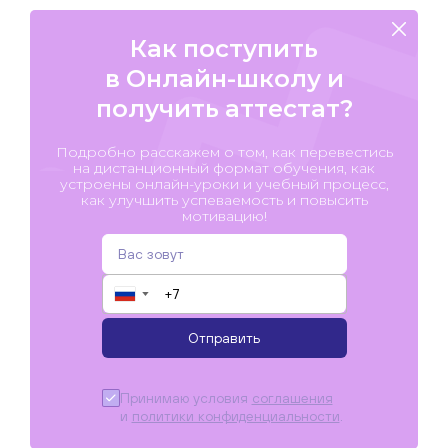
Как поступить
в Онлайн-школу и
получить аттестат?
Подробно расскажем о том, как перевестись
на дистанционный формат обучения, как
устроены онлайн-уроки и учебный процесс,
как улучшить успеваемость и повысить
мотивацию!
▼
Отправить
Принимаю условия
соглашения
и
политики конфиденциальности
.