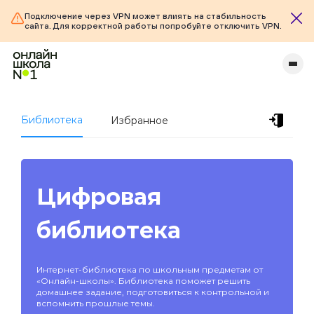
Подключение через VPN может влиять на стабильность
сайта. Для корректной работы попробуйте отключить VPN.
Библиотека
Избранное
Цифровая
библиотека
Интернет-библиотека по школьным предметам от
«Онлайн-школы». Библиотека поможет решить
домашнее задание, подготовиться к контрольной и
вспомнить прошлые темы.