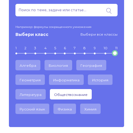
Например: формулы сокращенного умножения
Выбери класс
Выбери все классы
1
2
3
4
5
6
7
8
9
10
11
Алгебра
Биология
География
Геометрия
Информатика
История
Литература
Обществознание
Русский язык
Физика
Химия