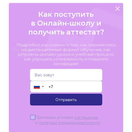
Как поступить
в Онлайн-школу и
получить аттестат?
Подробно расскажем о том, как перевестись
на дистанционный формат обучения, как
устроены онлайн-уроки и учебный процесс,
как улучшить успеваемость и повысить
мотивацию!
▼
Отправить
Принимаю условия
соглашения
и
политики конфиденциальности
.