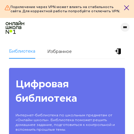
Подключение через VPN может влиять на стабильность
сайта. Для корректной работы попробуйте отключить VPN.
Библиотека
Избранное
Цифровая
библиотека
Интернет-библиотека по школьным предметам от
«Онлайн-школы». Библиотека поможет решить
домашнее задание, подготовиться к контрольной и
вспомнить прошлые темы.