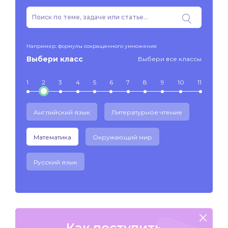
Например: формулы сокращенного умножения
Выбери класс
Выбери все классы
1
2
3
4
5
6
7
8
9
10
11
Английский язык
Литературное чтение
Математика
Окружающий мир
Русский язык
Как поступить