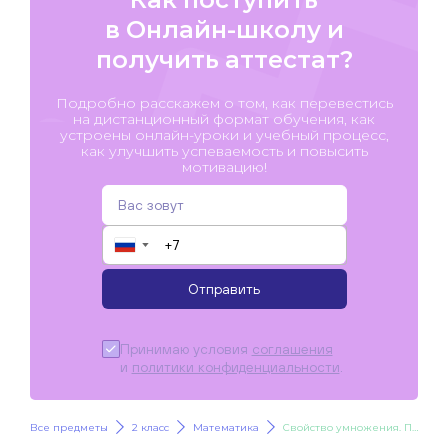
в Онлайн-школу и
получить аттестат?
Подробно расскажем о том, как перевестись
на дистанционный формат обучения, как
устроены онлайн-уроки и учебный процесс,
как улучшить успеваемость и повысить
мотивацию!
▼
Отправить
Принимаю условия
соглашения
и
политики конфиденциальности
.
Все предметы
2 класс
Математика
Свойство умножения. Периметр прямоугольника и квадрата