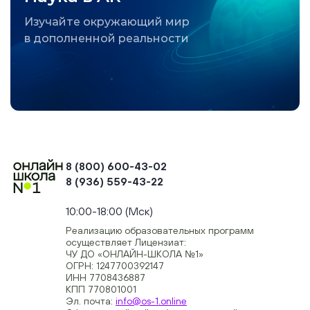
Изучайте окружающий мир
в дополненной реальности
8 (800) 600-43-02
8 (936) 559-43-22
+74954451700, +74950040190
10:00-18:00 (Мск)
Реализацию образовательных программ
осуществляет Лицензиат:
ЧУ ДО «ОНЛАЙН-ШКОЛА №1»
ОГРН: 1247700392147
ИНН 7708436887
КПП 770801001
Эл. почта:
info@os-1.online