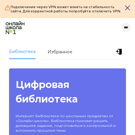
Подключение через VPN может влиять на стабильность
сайта. Для корректной работы попробуйте отключить VPN.
Библиотека
Избранное
Цифровая
библиотека
Интернет-библиотека по школьным предметам от
«Онлайн-школы». Библиотека поможет решить
домашнее задание, подготовиться к контрольной и
вспомнить прошлые темы.