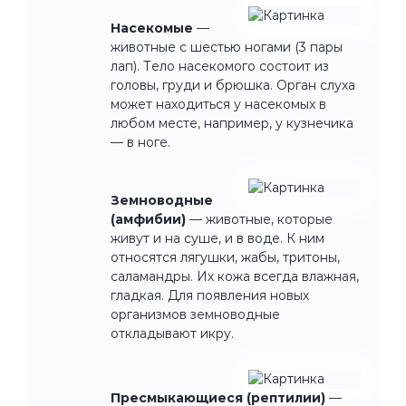
Насекомые
—
животные с шестью ногами (3 пары
лап). Тело насекомого состоит из
головы, груди и брюшка. Орган слуха
может находиться у насекомых в
любом месте, например, у кузнечика
— в ноге.
Земноводные
(амфибии)
— животные, которые
живут и на суше, и в воде. К ним
относятся лягушки, жабы, тритоны,
саламандры. Их кожа всегда влажная,
гладкая. Для появления новых
организмов земноводные
откладывают икру.
Пресмыкающиеся (рептилии)
—