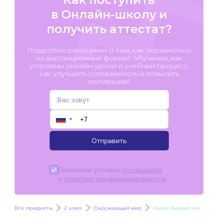
в Онлайн-школу и
получить аттестат?
Подробно расскажем о том, как перевестись
на дистанционный формат обучения, как
устроены онлайн-уроки и учебный процесс,
как улучшить успеваемость и повысить
мотивацию!
▼
Отправить
Принимаю условия
соглашения
и
политики конфиденциальности
.
Все предметы
2 класс
Окружающий мир
Какие бывают животные