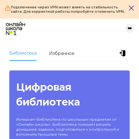
Подключение через VPN может влиять на стабильность
сайта. Для корректной работы попробуйте отключить VPN.
Библиотека
Избранное
Цифровая
библиотека
Интернет-библиотека по школьным предметам от
«Онлайн-школы». Библиотека поможет решить
домашнее задание, подготовиться к контрольной и
вспомнить прошлые темы.