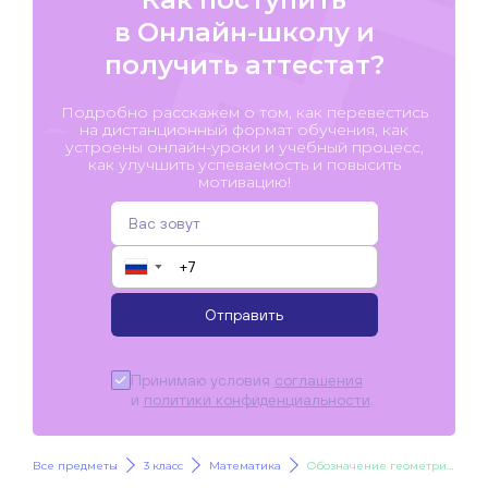
в Онлайн-школу и
получить аттестат?
Подробно расскажем о том, как перевестись
на дистанционный формат обучения, как
устроены онлайн-уроки и учебный процесс,
как улучшить успеваемость и повысить
мотивацию!
▼
Отправить
Принимаю условия
соглашения
и
политики конфиденциальности
.
Все предметы
3 класс
Математика
Обозначение геометрических фигур буквами. Площадь. Единицы площади. Вычисление площади прямоугольника.