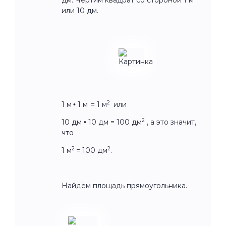
или 10 дм.
2
1 м
•
1 м
= 1 м
или
2
10 дм
•
10 дм = 100 дм
, а это значит,
что
2
2
1 м
= 100 дм
.
Найдём площадь прямоугольника.