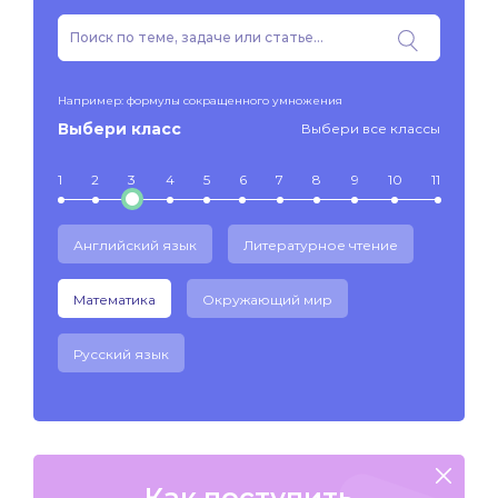
Например: формулы сокращенного умножения
Выбери класс
Выбери все классы
1
2
3
4
5
6
7
8
9
10
11
Английский язык
Литературное чтение
Математика
Окружающий мир
Русский язык
Как поступить