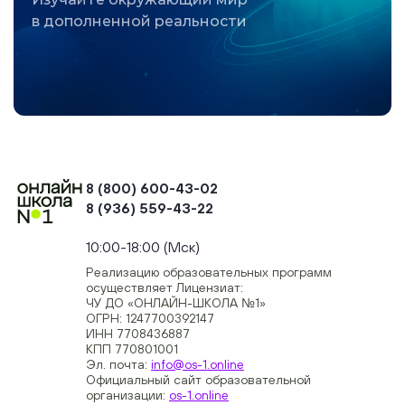
в дополненной реальности
8 (800) 600-43-02
8 (936) 559-43-22
+74954451700, +74950040190
10:00-18:00 (Мск)
Реализацию образовательных программ
осуществляет Лицензиат:
ЧУ ДО «ОНЛАЙН-ШКОЛА №1»
ОГРН: 1247700392147
ИНН 7708436887
КПП 770801001
Эл. почта:
info@os-1.online
Официальный сайт образовательной
организации:
os-1.online