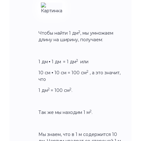
2
Чтобы найти 1 дм
, мы умножаем
длину на ширину, получаем:
2
1 дм
•
1 дм
= 1 дм
или
2
10 см
•
10 см = 100 см
, а это значит,
что
2
2
1 дм
= 100 см
.
2
Так же мы находим 1 м
.
Мы знаем, что в 1 м содержится 10
дм. Чертим квадрат со стороной 1 м