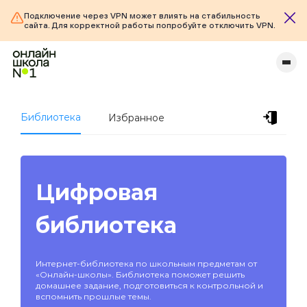
Подключение через VPN может влиять на стабильность
сайта. Для корректной работы попробуйте отключить VPN.
Библиотека
Избранное
Цифровая
библиотека
Интернет-библиотека по школьным предметам от
«Онлайн-школы». Библиотека поможет решить
домашнее задание, подготовиться к контрольной и
вспомнить прошлые темы.