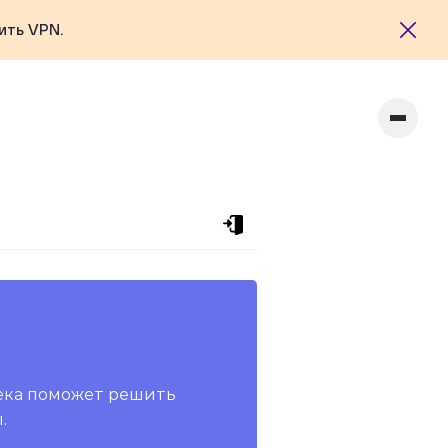
ить VPN.
ека поможет решить
.