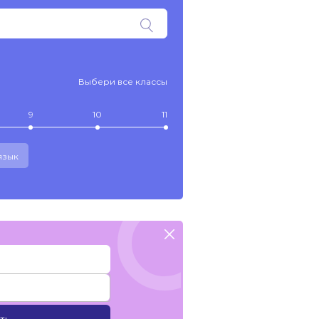
Выбери все классы
9
10
11
язык