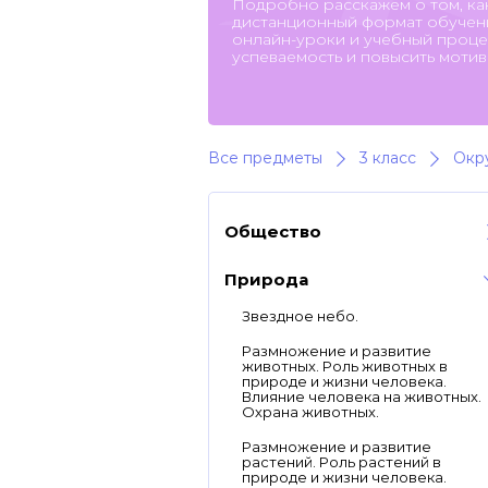
Подробно расскажем о том, ка
дистанционный формат обучени
онлайн-уроки и учебный процес
успеваемость и повысить мотив
Все предметы
3 класс
Окр
Общество
Природа
Звездное небо.
Размножение и развитие
животных. Роль животных в
природе и жизни человека.
Влияние человека на животных.
Охрана животных.
Размножение и развитие
растений. Роль растений в
природе и жизни человека.