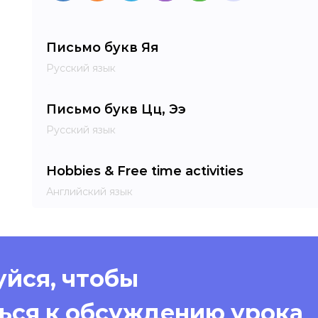
Письмо букв Яя
Русский язык
Письмо букв Цц, Ээ
Русский язык
Hobbies & Free time activities
Английский язык
йся, чтобы
ься к обсуждению урока