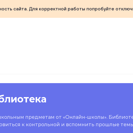
ность сайта. Для корректной работы попробуйте отключ
блиотека
школьным предметам от «Онлайн-школы». Библиот
овиться к контрольной и вспомнить прошлые темы