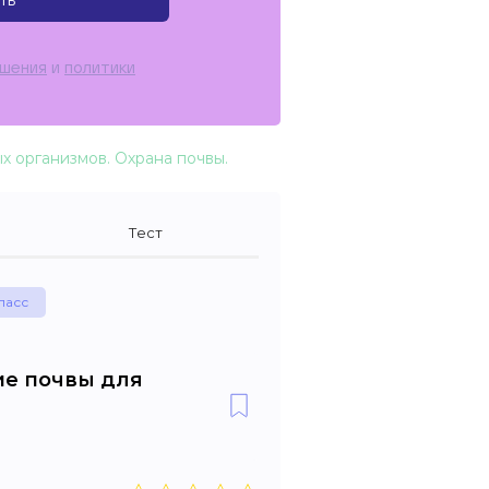
ть
ашения
и
политики
ых организмов. Охрана почвы.
Тест
ласс
ие почвы для