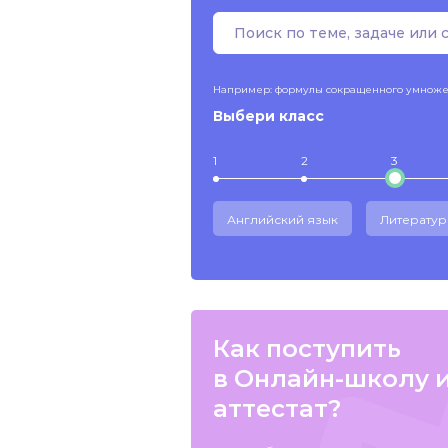
Например: формулы сокращенного умнож
Выбери класс
1
2
3
Английский язык
Литератур
Как поступить
в Онлайн-школу 
аттестат?