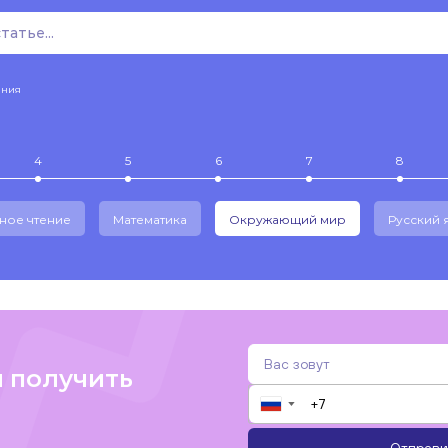
ения
4
5
6
7
8
ное чтение
Математика
Окружающий мир
Русский 
и получить
▼