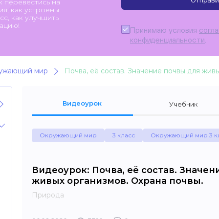
Отправи
к перевестись на
я, как устроены
с, как улучшить
ацию!
Принимаю условия
согл
конфиденциальности
.
ужающий мир
Почва, её состав. Значение почвы для жив
Видеоурок
Учебник
Окружающий мир
3 класс
Окружающий мир 3 к
Видеоурок: Почва, её состав. Значен
живых организмов. Охрана почвы.
Природа