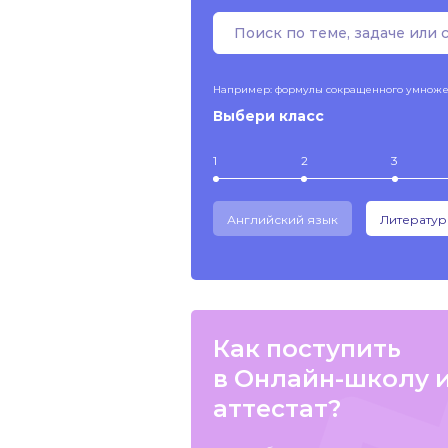
Например: формулы сокращенного умнож
Выбери класс
1
2
3
Английский язык
Литератур
Как поступить
в Онлайн-школу 
аттестат?