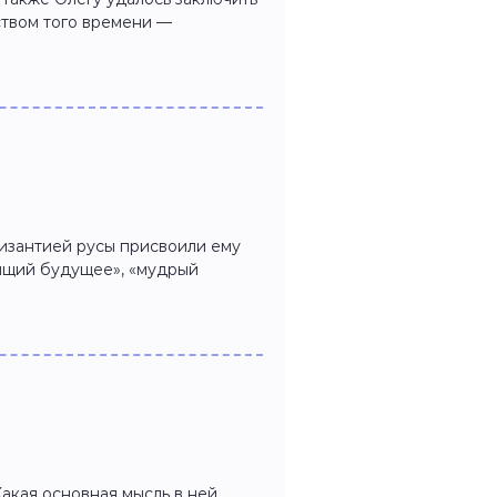
твом того времени —
изантией русы присвоили ему
дящий будущее», «мудрый
акая основная мысль в ней