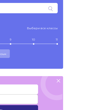
Выбери все классы
9
10
11
язык