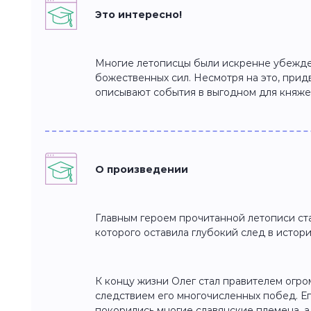
Это интересно!
Многие летописцы были искренне убежде
божественных сил. Несмотря на это, при
описывают события в выгодном для княжес
О произведении
Главным героем прочитанной летописи ста
которого оставила глубокий след в истор
К концу жизни Олег стал правителем огром
следствием его многочисленных побед. Ег
покорились многие славянские племена, а