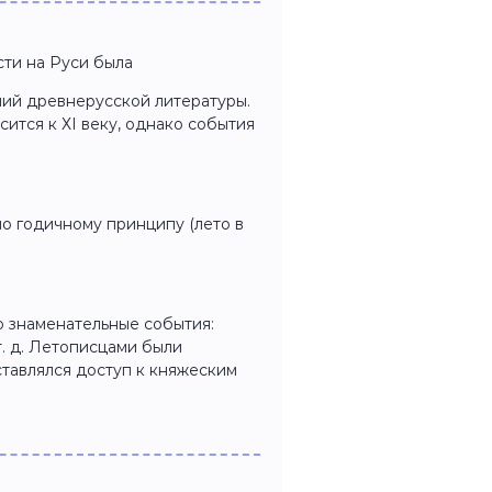
ти на Руси была
ий древнерусской литературы.
ится к ХI веку, однако события
по годичному принципу (лето в
о знаменательные события:
т. д. Летописцами были
тавлялся доступ к княжеским