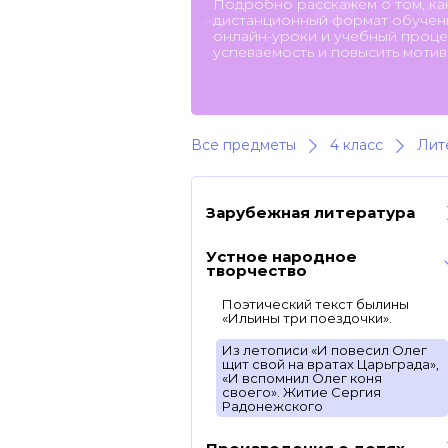
Подробно расскажем о том, ка
дистанционный формат обучени
онлайн-уроки и учебный процес
успеваемость и повысить мотив
Все предметы
4 класс
Лит
Зарубежная литература
Устное народное
творчество
Поэтический текст былины
«Ильины три поездочки».
Из летописи «И повесил Олег
щит свой на вратах Царьграда»,
«И вспомнил Олег коня
своего». Житие Сергия
Радонежского