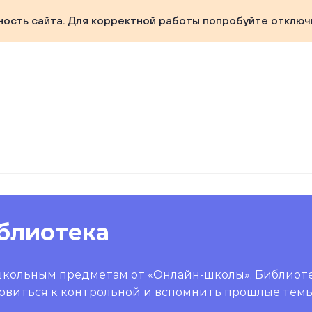
ность сайта. Для корректной работы попробуйте отключ
блиотека
школьным предметам от «Онлайн-школы». Библиот
овиться к контрольной и вспомнить прошлые темы