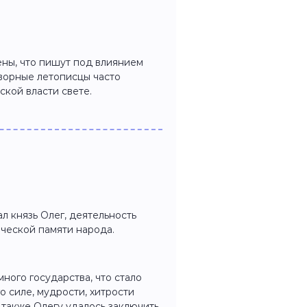
ны, что пишут под влиянием
дворные летописцы часто
кой власти свете.
л князь Олег, деятельность
ической памяти народа.
ного государства, что стало
о силе, мудрости, хитрости
 также Олегу удалось заключить