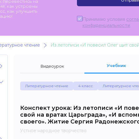
Отправи
к перевестись на
я, как устроены
с, как улучшить
ацию!
Принимаю условия
согл
конфиденциальности
.
ературное чтение
Учебник
Видеоурок
Литературное чтение
4 класс
Литературное чте
Конспект урока: Из летописи «И пов
свой на вратах Царьграда», «И вспо
своего». Житие Сергия Радонежског
Устное народное творчество