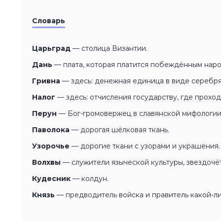
Словарь
Царьград
— столица Византии.
Дань
— плата, которая платится побеждённым нар
Гривна
— здесь: денежная единица в виде серебря
Налог
— здесь: отчисления государству, где проход
Перун
— Бог-громовержец в славянской мифологии
Паволока
— дорогая шёлковая ткань.
Узорочье
— дорогие ткани с узорами и украшения.
Волхвы
— служители языческой культуры, звездочёт
Кудесник
— колдун.
Князь
— предводитель войска и правитель какой-ли