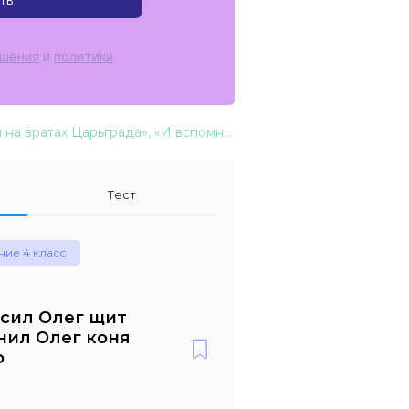
ть
ашения
и
политики
Из летописи «И повесил Олег щит свой на вратах Царьграда», «И вспомнил Олег коня своего». Житие Сергия Радонежского
Тест
ние 4 класс
есил Олег щит
мнил Олег коня
о