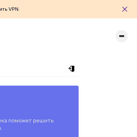
ить VPN.
ека поможет решить
.