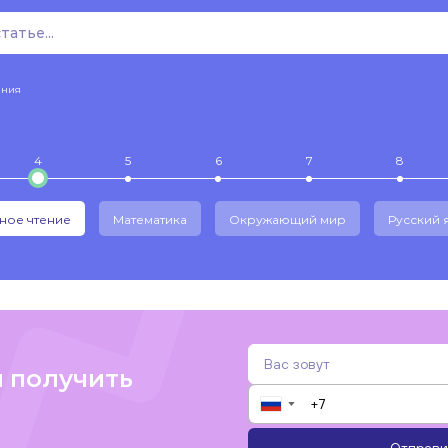
ения
4
5
6
7
8
ное чтение
Математика
Окружающий мир
Русский 
и получить
▼