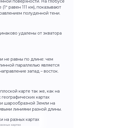
мной поверхности. На глобусе
1° равен 111 км), показывают
правлением полуденной тени.
динаково удалены от экватора
и не равны по длине: чем
длинной параллелью является
аправление запад – восток.
лоской карте так же, как на
 географических картах
ти шарообразной Земли на
ривыми линиями разной длины.
разных картах