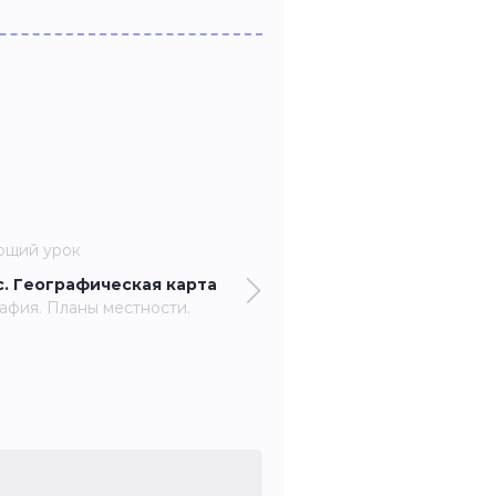
ющий урок
с. Географическая карта
афия. Планы местности.