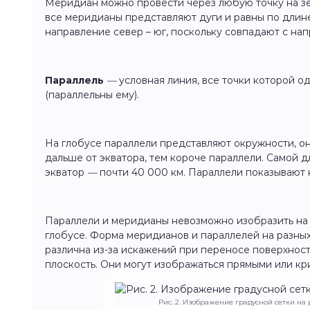
Меридиан можно провести через любую точку на зе
все меридианы представляют дуги и равны по длине (
направление север – юг, поскольку совпадают с на
Параллель
—
условная линия, все точки которой о
(параллельны ему).
На глобусе параллели представляют окружности, он
дальше от экватора, тем короче параллели. Самой 
экватор
—
почти 40 000 км. Параллели показывают н
Параллели и меридианы невозможно изобразить на п
глобусе. Форма меридианов и параллелей на разных
различна из-за искажений при переносе поверхнос
плоскость. Они могут изображаться прямыми или к
Рис. 2. Изображение градусной сетки на 