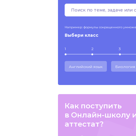
Например: формулы сокращенного умнож
Выбери класс
1
2
3
Английский язык
Биология
Как поступить
в Онлайн-школу 
аттестат?