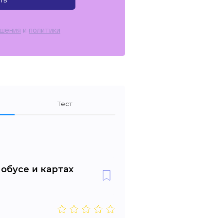
ть
ашения
и
политики
Тест
лобусе и картах