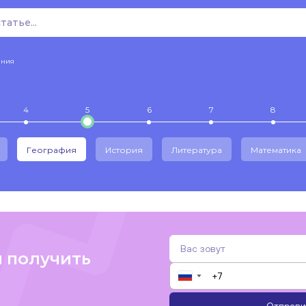
ения
4
5
6
7
8
География
История
Литература
Математика
и получить
▼