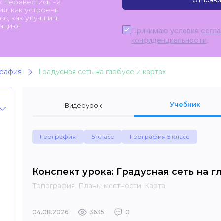
Отправи
к перевестись на
я, как устроены
с, как улучшить
ацию!
Принимаю условия
согл
конфиденциальности
.
графия
Градусная сеть на глобусе и картах
Учебник
Видеоурок
География
5 класс
География 5 класс
Конспект урока: Градусная сеть на г
Топография. Планы местности. Карта
04.08.2026
3635
0