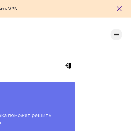
ить VPN.
ека поможет решить
.