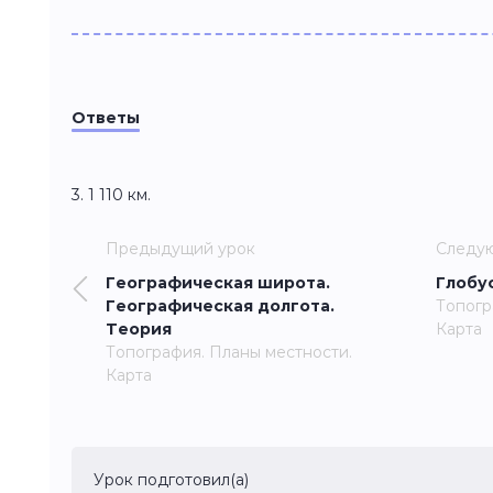
Ответы
3. 1 110 км.
Предыдущий урок
Следу
Географическая широта.
Глобу
Географическая долгота.
Топогр
Теория
Карта
Топография. Планы местности.
Карта
Урок подготовил(а)