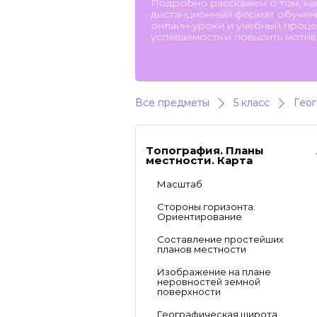
Подробно расскажем о том, ка
дистанционный формат обучени
онлайн-уроки и учебный процес
успеваемость и повысить мотив
Все предметы
5 класс
Гео
Топография. Планы
местности. Карта
Масштаб
Стороны горизонта.
Ориентирование
Составление простейших
планов местности
Изображение на плане
неровностей земной
поверхности
Географическая широта.