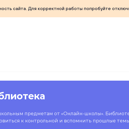
ность сайта. Для корректной работы попробуйте отключ
блиотека
школьным предметам от «Онлайн-школы». Библиот
овиться к контрольной и вспомнить прошлые темы