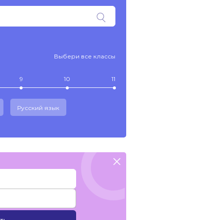
Выбери все классы
9
10
11
Русский язык