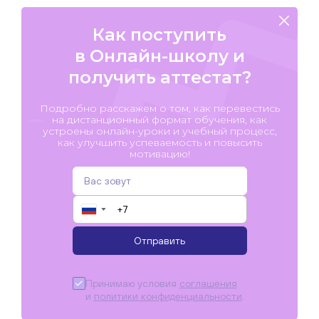
Как поступить
в Онлайн-школу и
получить аттестат?
Подробно расскажем о том, как перевестись
на дистанционный формат обучения, как
устроены онлайн-уроки и учебный процесс,
как улучшить успеваемость и повысить
мотивацию!
▼
Отправить
Принимаю условия
соглашения
и
политики конфиденциальности
.