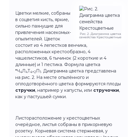
Цветки мелкие, собраны
в соцветия кисть, яркие,
сильно пахнущие для
привлечения насекомых-
Рис. 2. Диаграмма цветка
семейства Крестоцветные
опылителей. Цветок
состоит из 4 лепестков венчика,
расположенных крестообразно, 4
чашелистиков, 6 тычинок (2 короткие и 4
длинные) и 1 пестика. Формула цветка
*Ч
Л
Т
П
. Диаграмма цветка представлена
4
4
4+2
1
на рис. 2. На месте опылённого и
оплодотворённого цветка формируются плоды
стручки
, например у капусты, или
стручочки
,
как у пастушьей сумки.
Листорасположение у крестоцветных
очерёдное, листья собраны в прикорневую
розетку. Корневая система стержневая, у