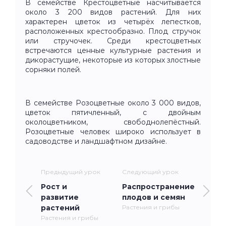
В семействе Крестоцветные насчитывается
около 3 200 видов растений. Для них
характерен цветок из четырёх лепестков,
расположенных крестообразно. Плод стручок
или стручочек. Среди крестоцветных
встречаются ценные культурные растения и
дикорастущие, некоторые из которых злостные
сорняки полей.
В семействе Розоцветные около 3 000 видов,
цветок пятичленный, с двойным
околоцветником, свободнолепёстный.
Розоцветные человек широко использует в
садоводстве и ландшафтном дизайне.
Предыдущий урок
Следующий урок
Рост и
Распространение
развитие
плодов и семян
растений
Растения и грибы
Растения и грибы