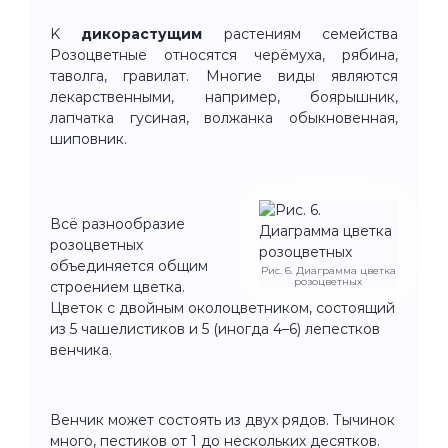
K
дикорастущим
растениям семейства
Розоцветные относятся черёмуха, рябина,
таволга, гравилат. Многие виды являются
лекарственными, например, боярышник,
лапчатка гусиная, волжанка обыкновенная,
шиповник.
Всё разнообразие
розоцветных
объединяется общим
Рис. 6. Диаграмма цветка
розоцветных
строением цветка.
Цветок с двойным околоцветником, состоящий
из 5 чашелистиков и 5 (иногда 4–6) лепестков
венчика.
Венчик может состоять из двух рядов. Тычинок
много, пестиков от 1 до нескольких десятков.