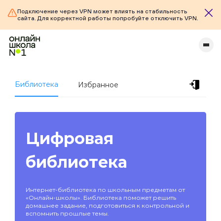
Подключение через VPN может влиять на стабильность
сайта. Для корректной работы попробуйте отключить VPN.
Библиотека
Избранное
Цифровая
библиотека
Интернет-библиотека по школьным предметам от
«Онлайн-школы». Библиотека поможет решить
домашнее задание, подготовиться к контрольной и
вспомнить прошлые темы.