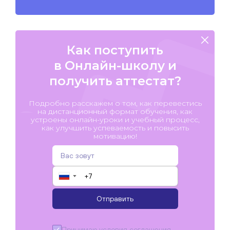
Как поступить
в Онлайн-школу и
получить аттестат?
Подробно расскажем о том, как перевестись
на дистанционный формат обучения, как
устроены онлайн-уроки и учебный процесс,
как улучшить успеваемость и повысить
мотивацию!
▼
Отправить
Принимаю условия
соглашения