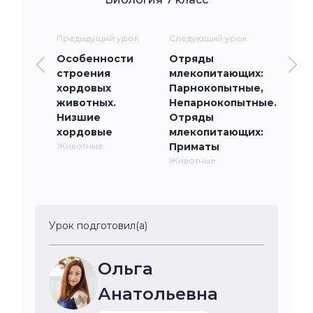
Предыдущий урок
Следующий урок
Особенности
Отряды
строения
млекопитающих:
хордовых
Парнокопытные,
животных.
Непарнокопытные.
Низшие
Отряды
хордовые
млекопитающих:
Животные
Приматы
Животные
Урок подготовил(а)
Ольга
Анатольевна