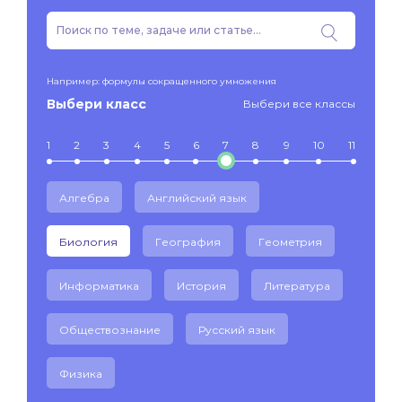
Например: формулы сокращенного умножения
Выбери класс
Выбери все классы
1
2
3
4
5
6
7
8
9
10
11
Алгебра
Английский язык
Биология
География
Геометрия
Информатика
История
Литература
Обществознание
Русский язык
Физика