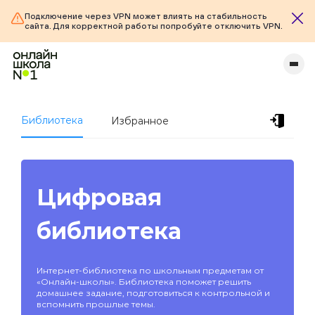
Подключение через VPN может влиять на стабильность
сайта. Для корректной работы попробуйте отключить VPN.
Библиотека
Избранное
Цифровая
библиотека
Интернет-библиотека по школьным предметам от
«Онлайн-школы». Библиотека поможет решить
домашнее задание, подготовиться к контрольной и
вспомнить прошлые темы.