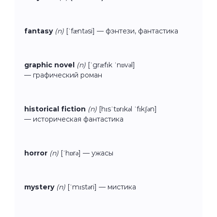
fantasy
(n)
[ˈfæntəsi] — фэнтези, фантастика
graphic novel
(n)
[ˈgræfɪk ˈnɒvəl]
— графический роман
historical fiction
(n)
[hɪsˈtɒrɪkəl ˈfɪkʃən]
— историческая фантастика
horror
(n)
[ˈhɒrə] — ужасы
mystery
(n)
[ˈmɪstəri] — мистика