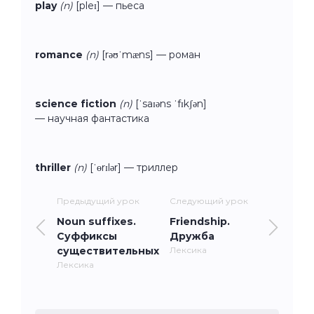
play
(n)
[pleɪ] — пьеса
romance
(n)
[rəʊˈmæns] — роман
science fiction
(n)
[ˈsaɪəns ˈfɪkʃən]
— научная фантастика
thriller
(n)
[ˈɵrɪlər] — триллер
Предыдущий урок
Следующий урок
Noun suffixes.
Friendship.
Суффиксы
Дружба
существительных
Лексика
Лексика