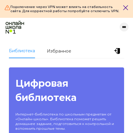
Подключение через VPN может влиять на стабильность
сайта. Для корректной работы попробуйте отключить VPN.
Библиотека
Избранное
Цифровая
библиотека
Интернет-библиотека по школьным предметам от
«Онлайн-школы». Библиотека поможет решить
домашнее задание, подготовиться к контрольной и
вспомнить прошлые темы.