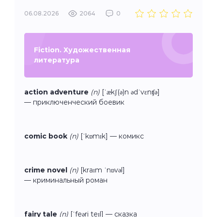
06.08.2026
2064
0
Fiction. Художественная
литература
action adventure
(n)
[ˈækʃ(ə)n ədˈvɛnʧə]
— приключенческий боевик
comic book
(n)
[ˈkɒmɪk] — комикс
crime novel
(n)
[kraɪm ˈnɒvəl]
— криминальный роман
fairy tale
(n)
[ˈfeəri teɪl] — сказка