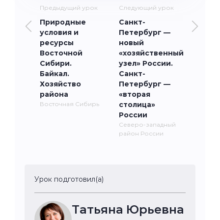
Предыдущий урок
Следующий урок
Природные
Санкт-
условия и
Петербург —
ресурсы
новый
Восточной
«хозяйственный
Сибири.
узел» России.
Байкал.
Санкт-
Хозяйство
Петербург —
района
«вторая
Восточная Сибирь
столица»
России
Северо-западный
район России
Урок подготовил(а)
Татьяна Юрьевна