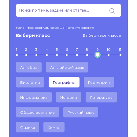
Например: формулы сокращенного умножения
Выбери класс
Выбери все классы
1
2
3
4
5
6
7
8
9
10
11
Алгебра
Английский язык
Биология
География
Геометрия
Информатика
История
Литература
Обществознание
Русский язык
Физика
Химия