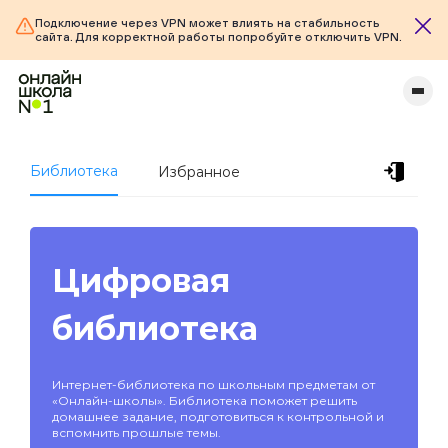
Подключение через VPN может влиять на стабильность
сайта. Для корректной работы попробуйте отключить VPN.
Библиотека
Избранное
Цифровая
библиотека
Интернет-библиотека по школьным предметам от
«Онлайн-школы». Библиотека поможет решить
домашнее задание, подготовиться к контрольной и
вспомнить прошлые темы.