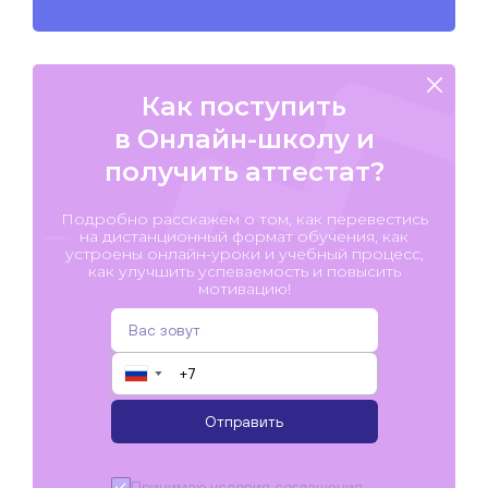
Как поступить
в Онлайн-школу и
получить аттестат?
Подробно расскажем о том, как перевестись
на дистанционный формат обучения, как
устроены онлайн-уроки и учебный процесс,
как улучшить успеваемость и повысить
мотивацию!
▼
Отправить
Принимаю условия
соглашения