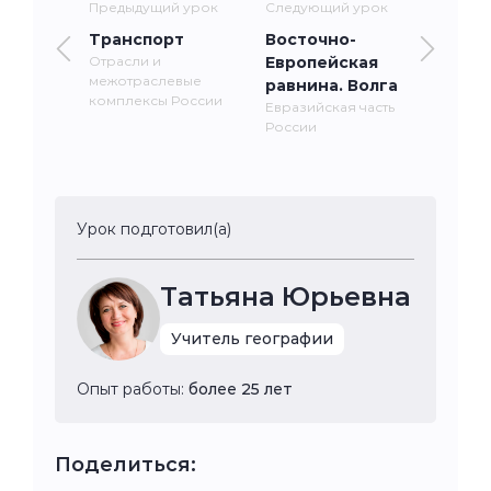
Предыдущий урок
Следующий урок
Транспорт
Восточно-
Отрасли и
Европейская
межотраслевые
равнина. Волга
комплексы России
Евразийская часть
России
Урок подготовил(а)
Татьяна Юрьевна
Учитель географии
Опыт работы:
более 25 лет
Поделиться: