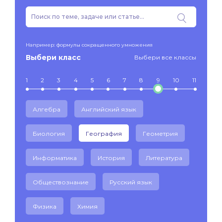
Например: формулы сокращенного умножения
Выбери класс
Выбери все классы
1
2
3
4
5
6
7
8
9
10
11
Алгебра
Английский язык
Биология
География
Геометрия
Информатика
История
Литература
Обществознание
Русский язык
Физика
Химия