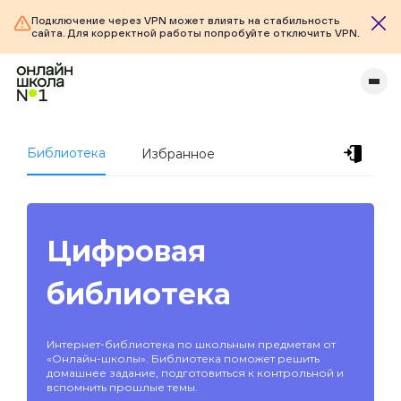
Подключение через VPN может влиять на стабильность
сайта. Для корректной работы попробуйте отключить VPN.
Библиотека
Избранное
Цифровая
библиотека
Интернет-библиотека по школьным предметам от
«Онлайн-школы». Библиотека поможет решить
домашнее задание, подготовиться к контрольной и
вспомнить прошлые темы.