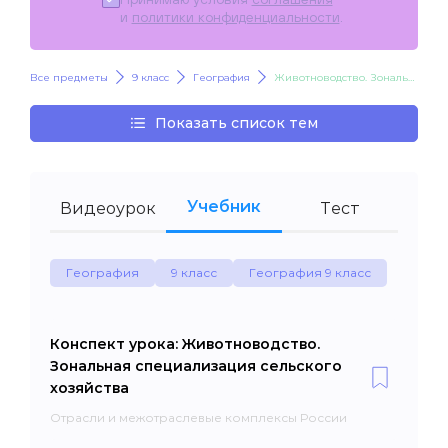
и
политики конфиденциальности
.
Все предметы
9 класс
География
Животноводство. Зональная специализация сельского хозяйства
Показать список тем
Учебник
Видеоурок
Тест
География
9 класс
География 9 класс
Конспект урока: Животноводство.
Зональная специализация сельского
хозяйства
Отрасли и межотраслевые комплексы России