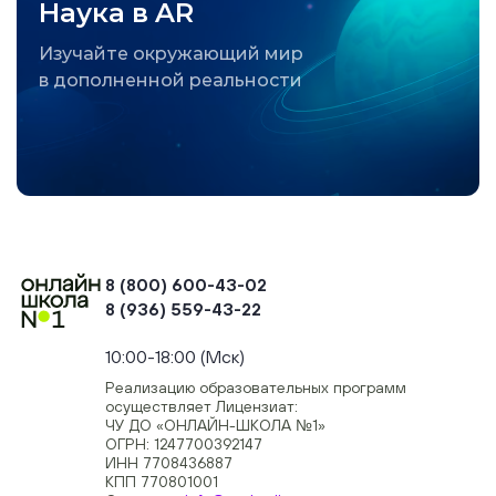
Наука в AR
Изучайте окружающий мир
в дополненной реальности
8 (800) 600-43-02
8 (936) 559-43-22
+74954451700, +74950040190
10:00-18:00 (Мск)
Реализацию образовательных программ
осуществляет Лицензиат:
ЧУ ДО «ОНЛАЙН-ШКОЛА №1»
ОГРН: 1247700392147
ИНН 7708436887
КПП 770801001