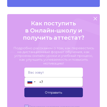
Как поступить
в Онлайн-школу и
получить аттестат?
Подробно расскажем о том, как перевестись
на дистанционный формат обучения, как
устроены онлайн-уроки и учебный процесс,
как улучшить успеваемость и повысить
мотивацию!
▼
Отправить
Принимаю условия
соглашения