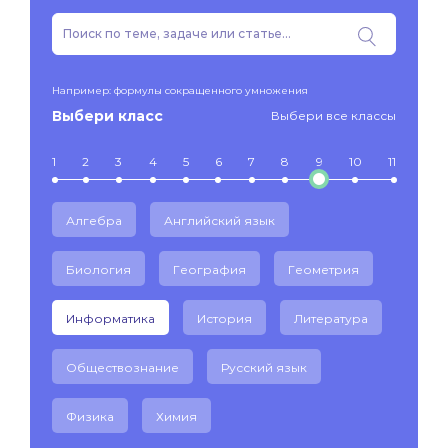
Например: формулы сокращенного умножения
Выбери класс
Выбери все классы
1
2
3
4
5
6
7
8
9
10
11
Алгебра
Английский язык
Биология
География
Геометрия
Информатика
История
Литература
Обществознание
Русский язык
Физика
Химия