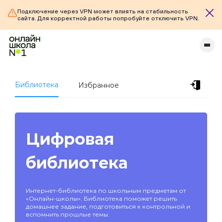
Подключение через VPN может влиять на стабильность
сайта. Для корректной работы попробуйте отключить VPN.
Библиотека
Избранное
Цифровая
библиотека
Интернет-библиотека по школьным предметам от
«Онлайн-школы». Библиотека поможет решить
домашнее задание, подготовиться к контрольной и
вспомнить прошлые темы.