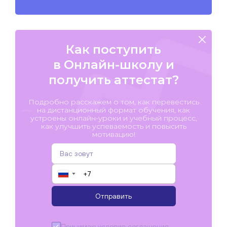
Как поступить
в Онлайн-школу и
получить аттестат?
Подробно расскажем о том, как перевестись
на дистанционный формат обучения, как
устроены онлайн-уроки и учебный процесс,
как улучшить успеваемость и повысить
мотивацию!
▼
Отправить
Принимаю условия
соглашения