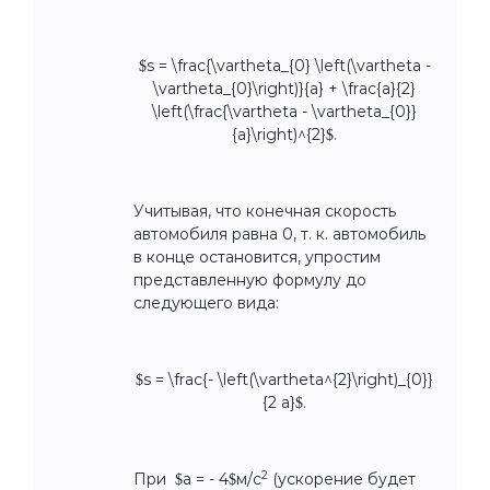
$s = \frac{\vartheta_{0} \left(\vartheta -
\vartheta_{0}\right)}{a} + \frac{a}{2}
\left(\frac{\vartheta - \vartheta_{0}}
{a}\right)^{2}$.
Учитывая, что конечная скорость
автомобиля равна 0, т. к. автомобиль
в конце остановится, упростим
представленную формулу до
следующего вида:
$s = \frac{- \left(\vartheta^{2}\right)_{0}}
{2 a}$.
2
При $a = - 4$м/с
(ускорение будет