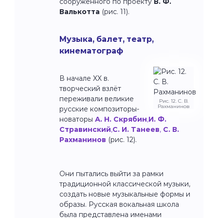
сооружённого по проекту
В. Ф.
Валькотта
(рис. 11).
Музыка, балет, театр,
кинематограф
В начале XX в.
творческий взлёт
переживали великие
Рис. 12. С. В.
Рахманинов
русские композиторы-
новаторы
А. Н. Скрябин
,
И. Ф.
Стравинский
,
С. И. Танеев
,
С. В.
Рахманинов
(рис. 12).
Они пытались выйти за рамки
традиционной классической музыки,
создать новые музыкальные формы и
образы. Русская вокальная школа
была представлена именами