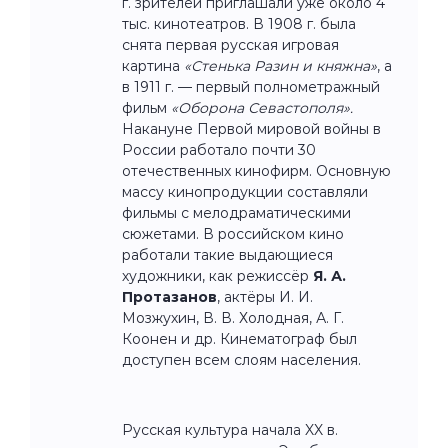
г. зрителей приглашали уже около 4
тыс. кинотеатров. В 1908 г. была
снята первая русская игровая
картина
«Стенька Разин и княжна»
, а
в 1911 г. — первый полнометражный
фильм
«Оборона Севастополя».
Накануне Первой мировой войны в
России работало почти 30
отечественных кинофирм. Основную
массу кинопродукции составляли
фильмы с мелодраматическими
сюжетами. В российском кино
работали такие выдающиеся
художники, как режиссёр
Я. А.
Протазанов
, актёры И. И.
Мозжухин, В. В. Холодная, А. Г.
Коонен и др. Кинематограф был
доступен всем слоям населения.
Русская культура начала XX в.