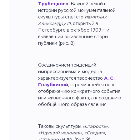
Трубецкого
. Важной вехой в
истории русской монументальной
скульптуры стал его
памятник
Александру III
, открытый в
Петербурге в октябре 1909 г. и
вызвавший оживлённые споры
публики (рис. 8).
Соединением тенденций
импрессионизма и модерна
характеризуется творчество
А. С.
Голубкиной
, стремившейся не к
отображению конкретного события
или жизненного факта, а к созданию
обобщённого образа явления.
Таковы скульптуры
«Старость»,
«Идущий человек», «Солдат»,
«Спящие»
и др. (рис. 9).