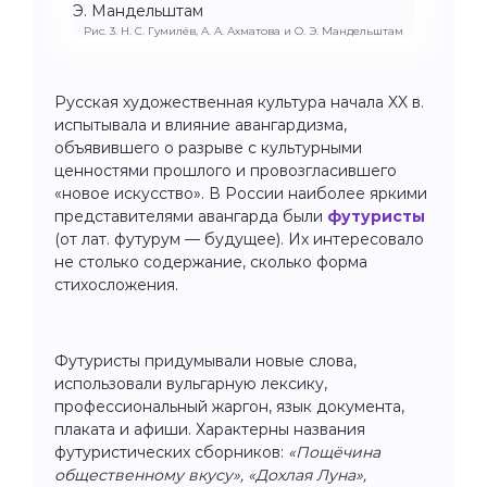
Рис. 3. Н. С. Гумилёв, А. А. Ахматова и О. Э. Мандельштам
Русская художественная культура начала XX в.
испытывала и влияние авангардизма,
объявившего о разрыве с культурными
ценностями прошлого и провозгласившего
«новое искусство». В России наиболее яркими
представителями авангарда были
футуристы
(от лат. футурум — будущее). Их интересовало
не столько содержание, сколько форма
стихосложения.
Футуристы придумывали новые слова,
использовали вульгарную лексику,
профессиональный жаргон, язык документа,
плаката и афиши. Характерны названия
футуристических сборников:
«Пощёчина
общественному вкусу», «Дохлая Луна»,