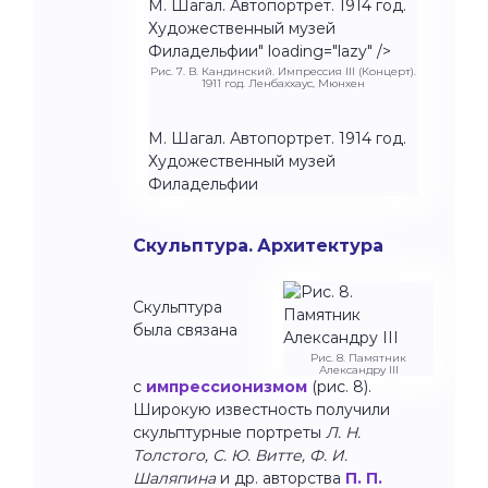
М. Шагал. Автопортрет. 1914 год.
Художественный музей
Филадельфии" loading="lazy" />
Рис. 7. В. Кандинский. Импрессия III (Концерт).
1911 год. Ленбаххаус, Мюнхен
М. Шагал. Автопортрет. 1914 год.
Художественный музей
Филадельфии
Скульптура. Архитектура
Скульптура
была связана
Рис. 8. Памятник
Александру III
с
импрессионизмом
(рис. 8).
Широкую известность получили
скульптурные портреты
Л. Н.
Толстого, С. Ю. Витте, Ф. И.
Шаляпина
и др. авторства
П. П.