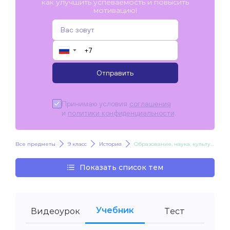
как улучшить успеваемость и повысить
мотивацию!
▼
Отправить
Принимаю условия
соглашения
и
политики конфиденциальности
.
Все предметы
9 класс
История
Образование, наука, культура
Показать список тем
Учебник
Видеоурок
Тест