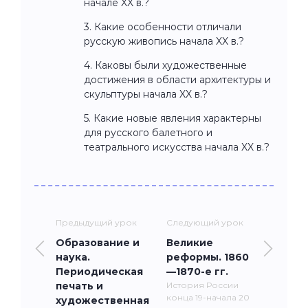
начале XX в.?
3. Какие особенности отличали
русскую живопись начала XX в.?
4. Каковы были художественные
достижения в области архитектуры и
скульптуры начала XX в.?
5. Какие новые явления характерны
для русского балетного и
театрального искусства начала XX в.?
Предыдущий урок
Следующий урок
Образование и
Великие
наука.
реформы. 1860
Периодическая
—1870-е гг.
печать и
История России
конца 19-начала 20
художественная