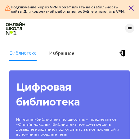
Подключение через VPN может влиять на стабильность
сайта. Для корректной работы попробуйте отключить VPN.
Библиотека
Избранное
Цифровая
библиотека
Интернет-библиотека по школьным предметам от
«Онлайн-школы». Библиотека поможет решить
домашнее задание, подготовиться к контрольной и
вспомнить прошлые темы.