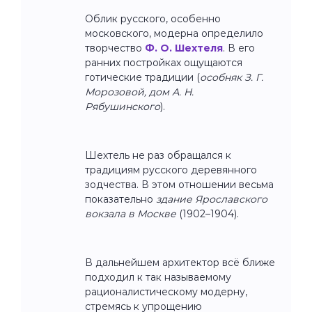
Облик русского, особенно
московского, модерна определило
творчество
Ф. О. Шехтеля
. В его
ранних постройках ощущаются
готические традиции (
особняк З. Г.
Морозовой, дом А. Н.
Рябушинского
).
Шехтель не раз обращался к
традициям русского деревянного
зодчества. В этом отношении весьма
показательно
здание Ярославского
вокзала в Москве
(1902–1904).
В дальнейшем архитектор всё ближе
подходил к так называемому
рационалистическому модерну,
стремясь к упрощению