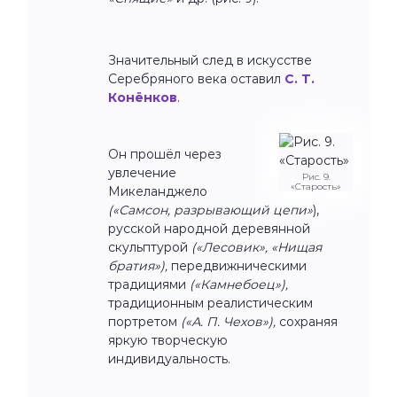
Значительный след в искусстве
Серебряного века оставил
С. Т.
Конёнков
.
Он прошёл через
увлечение
Рис. 9.
«Старость»
Микеланджело
(«Самсон, разрывающий цепи»
),
русской народной деревянной
скульптурой
(«Лесовик», «Нищая
братия»),
передвижническими
традициями
(«Камнебоец»),
традиционным реалистическим
портретом
(«А. П. Чехов»),
сохраняя
яркую творческую
индивидуальность.