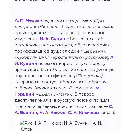
А. П. Чехов
создал в эти годы пьесы
«Три
сестры» и «Вишнёвый сад»
, в которых отразил
происходившие в начале века социальные
изменения.
И. А. Бунин
с болью писал об
оскудении дворянских усадеб, о переменах,
происходящих в душах людей
(«Деревня»,
«Суходол», цикл «крестьянских» рассказов
).
А.
И. Куприн
показал неприглядную сторону
армейского быта: бесправие солдат, духовную
опустошенность офицеров
(«Поединок»).
Впервые литература обратилась к образам
рабочих. Зачинателем этой темы стал
М.
Горький
(«Враги», «Мать»).
В первое
десятилетие XX в. в русскую поэзию пришла
плеяда талантливых крестьянских поэтов —
С.
А. Есенин, Н. А. Клюев, С. А. Клычков
(рис. 1).