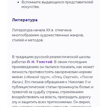
Вспомните выдающихся представителей
искусства.
Литература
Литература начала XX в. отмечена
многообразием художественных жанров,
стилей и методов.
В традициях русской реалистической школы
работал
Л. Н. Толстой
. В своих последних
произведениях он пытался показать, как может
личность противостоять закоренелым нормам
жизни
(«Живой труп», «Отец Сергий», «После
бала»).
Его письма-обращения к Николаю II и
публицистические статьи проникнуты болью и
тревогой за судьбу страны, стремлением
воздействовать на власть, преградить дорогу
злу и защитить всех притесняемых. Он верил,
что насилие насилием устранить невозможно.