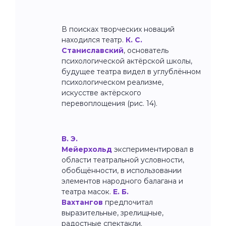
В поисках творческих новаций
находился театр.
К. С.
Станиславский
, основатель
психологической актёрской школы,
будущее театра видел в углублённом
психологическом реализме,
искусстве актёрского
перевоплощения (рис. 14).
В. Э.
Мейерхольд
экспериментировал в
области театральной условности,
обобщённости, в использовании
элементов народного балагана и
театра масок.
Е. Б.
Вахтангов
предпочитал
выразительные, зрелищные,
радостные спектакли.