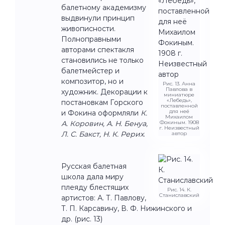
балетному академизму
выдвинули принцип
живописности.
Полноправными
авторами спектакля
становились не только
балетмейстер и
композитор, но и
Рис. 13. Анна
Павлова в
художник. Декорации к
миниатюре
«Лебедь»,
постановкам Горского
поставленной
для неё
и Фокина оформляли
К.
Михаилом
А. Коровин, А. Н. Бенуа,
Фокиным. 1908
г. Неизвестный
Л. С. Бакст, Н. К. Рерих
.
автор
Русская балетная
школа дала миру
плеяду блестящих
Рис. 14. К.
Станиславский
артистов: А. Т. Павлову,
Т. П. Карсавину, В. Ф. Нижинского и
др. (рис. 13)