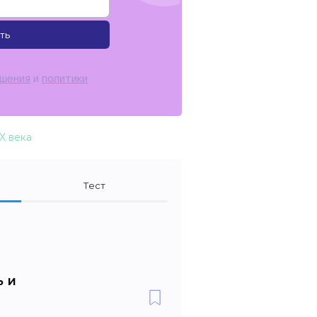
ть
ашения
и
политики
X века
Тест
ь и