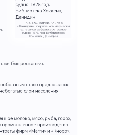
Рис. 1. Ф. Тадгей. Клипер
«Данидин», первое коммерчески
сь
успешное рефрижераторное
судно. 1875 год. Библиотека
Хоккена, Данидин
 тоже был роскошью.
знообразным стало предложение
небогатые слои населения
нное молоко, мясо, рыба, горох,
 их промышленное производство.
нтраты фирм «Магги» и «Кнорр».