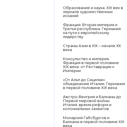
Образование и наука. XIX век в
зеркале художественных
исканий
Франция: Вторая империя и
Третья республика. Германия
на пути к европейскому
лидерству
Страны Азии в XIX – начале ХХ
века
Консульство и империя.
Франция в первой половине
XIX века: от Реставрации к
Империи
«От Альп до Сицилии»:
объединение Италии. Германия
в первой половине XIX века
Австро-Венгрия и Балканы до
Первой мировой войны.
Италия: время реформ и
колониальных захватов
Монархия Габсбургов и
Балканы в первой половине XIX
века