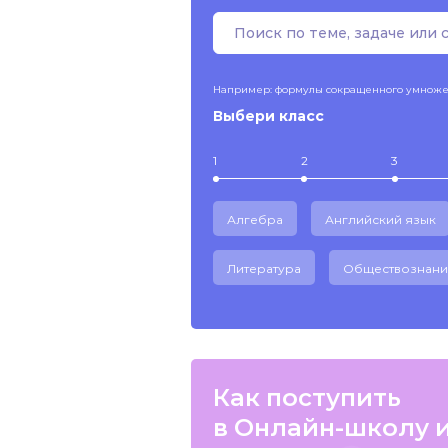
Например: формулы сокращенного умнож
Выбери класс
1
2
3
Алгебра
Английский язык
Литература
Обществознани
Как поступить
в Онлайн-школу 