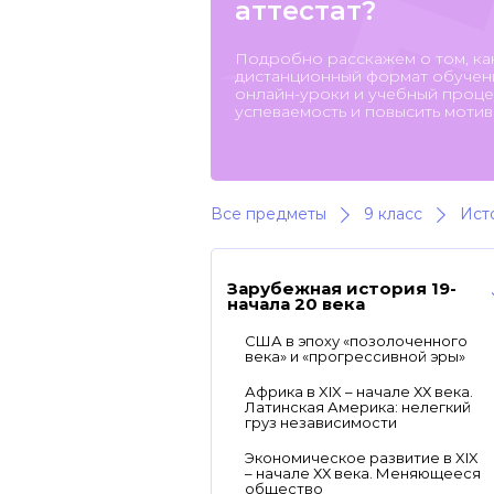
аттестат?
Подробно расскажем о том, ка
дистанционный формат обучени
онлайн-уроки и учебный процес
успеваемость и повысить мотив
Все предметы
9 класс
Ист
Зарубежная история 19-
начала 20 века
США в эпоху «позолоченного
века» и «прогрессивной эры»
Африка в XIX – начале ХХ века.
Латинская Америка: нелегкий
груз независимости
Экономическое развитие в XIX
– начале ХХ века. Меняющееся
общество