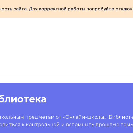
ность сайта. Для корректной работы попробуйте отключ
блиотека
школьным предметам от «Онлайн-школы». Библиот
овиться к контрольной и вспомнить прошлые темы