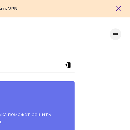
ить VPN.
ека поможет решить
.