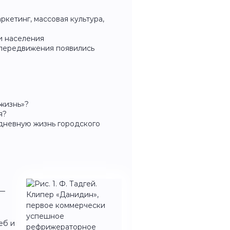
ркетинг, массовая культура,
и населения
и передвижения появились
 жизнь»?
я?
дневную жизнь городского
 —
еб и