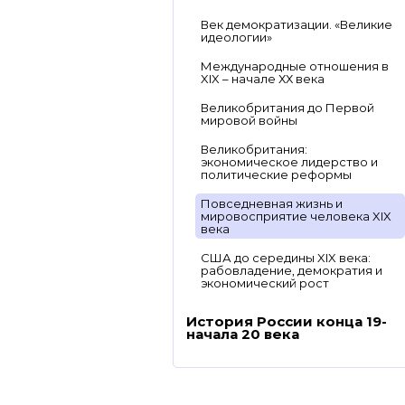
Век демократизации. «Великие
идеологии»
Международные отношения в
XIX – начале ХХ века
Великобритания до Первой
мировой войны
Великобритания:
экономическое лидерство и
политические реформы
Повседневная жизнь и
мировосприятие человека XIX
века
США до середины XIX века:
рабовладение, демократия и
экономический рост
История России конца 19-
начала 20 века