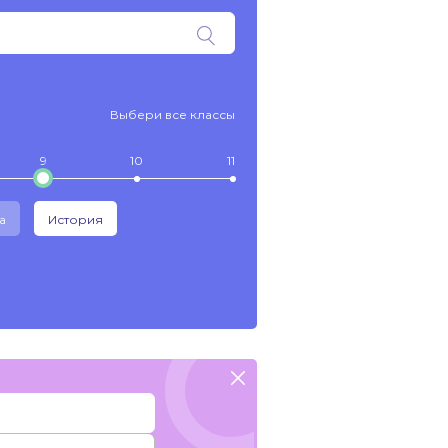
Выбери все классы
9
10
11
а
История