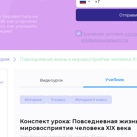
▼
Отправи
к перевестись на
я, как устроены
с, как улучшить
ацию!
Принимаю условия
согл
конфиденциальности
.
ория
Повседневная жизнь и мировосприятие человека XI
Учебник
Видеоурок
История
9 класс
История 9 класс
Конспект урока: Повседневная жизн
мировосприятие человека XIX века