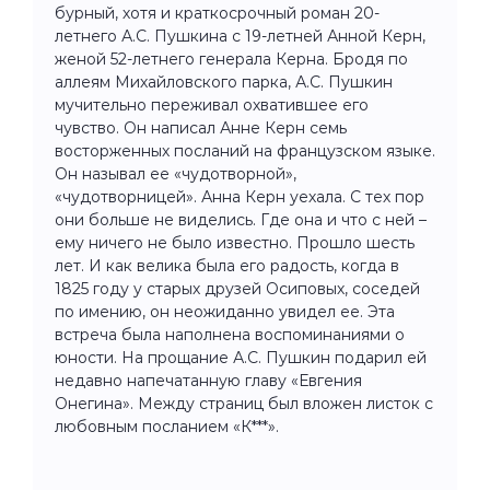
бурный, хотя и краткосрочный роман 20-
летнего А.С. Пушкина с 19-летней Анной Керн,
женой 52-летнего генерала Керна. Бродя по
аллеям Михайловского парка, А.С. Пушкин
мучительно переживал охватившее его
чувство. Он написал Анне Керн семь
восторженных посланий на французском языке.
Он называл ее «чудотворной»,
«чудотворницей». Анна Керн уехала. С тех пор
они больше не виделись. Где она и что с ней –
ему ничего не было известно. Прошло шесть
лет. И как велика была его радость, когда в
1825 году у старых друзей Осиповых, соседей
по имению, он неожиданно увидел ее. Эта
встреча была наполнена воспоминаниями о
юности. На прощание А.С. Пушкин подарил ей
недавно напечатанную главу «Евгения
Онегина». Между страниц был вложен листок с
любовным посланием «К***».