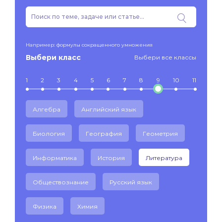
Например: формулы сокращенного умножения
Выбери класс
Выбери все классы
1
2
3
4
5
6
7
8
9
10
11
Алгебра
Английский язык
Биология
География
Геометрия
Информатика
История
Литература
Обществознание
Русский язык
Физика
Химия