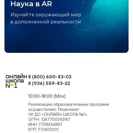
Наука в AR
Изучайте окружающий мир
в дополненной реальности
8 (800) 600-43-02
8 (936) 559-43-22
+74954451700, +74950040190
10:00-18:00 (Мск)
Реализацию образовательных программ
осуществляет Лицензиат:
ЧУ ДО «ОНЛАЙН-ШКОЛА №1»
ОГРН: 1247700392147
ИНН 7708436887
КПП 770801001