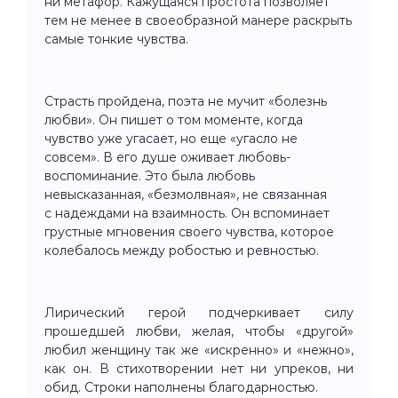
ни метафор. Кажущаяся простота позволяет
тем не менее в своеобразной манере раскрыть
самые тонкие чувства.
Страсть пройдена, поэта не мучит «болезнь
любви». Он пишет о том моменте, когда
чувство уже угасает, но еще «угасло не
совсем». В его душе оживает любовь-
воспоминание. Это была любовь
невысказанная, «безмолвная», не связанная
с надеждами на взаимность. Он вспоминает
грустные мгновения своего чувства, которое
колебалось между робостью и ревностью.
Лирический герой подчеркивает силу
прошедшей любви, желая, чтобы «другой»
любил женщину так же «искренно» и «нежно»,
как он. В стихотворении нет ни упреков, ни
обид. Строки наполнены благодарностью.