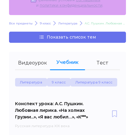
и
политики конфиденциальности
.
Все предметы
9 класс
Литература
А.С. Пушкин. Любовная лирика. «На холмах Грузии...», «Я вас любил…», «К***»
Показать список тем
Учебник
Видеоурок
Тест
Литература
9 класс
Литература 9 класс
Конспект урока: А.С. Пушкин.
Любовная лирика. «На холмах
Грузии...», «Я вас любил…», «К***»
Русская литература XIX века