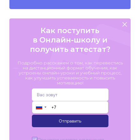
Как поступить
в Онлайн-школу и
получить аттестат?
Подробно расскажем о том, как перевестись
на дистанционный формат обучения, как
устроены онлайн-уроки и учебный процесс,
как улучшить успеваемость и повысить
мотивацию!
▼
Отправить
Принимаю условия
соглашения