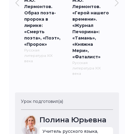
М.Ю.
М.Ю.
Лермонтов.
Лермонтов.
Образ поэта-
«Герой нашего
пророка в
времени».
лирике:
«Журнал
«Смерть
Печорина»:
поэта», «Поэт»,
«Тамань»,
«Пророк»
«Княжна
Русская
Мери»,
литература XIX
«Фаталист»
века
Русская
литература XIX
века
Урок подготовил(а)
Полина Юрьевна
Учитель русского языка,