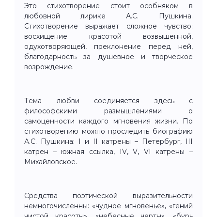
Это стихотворение стоит особняком в
любовной лирике А.С. Пушкина.
Стихотворение выражает сложное чувство:
восхищение красотой возвышенной,
одухотворяющей, преклонение перед ней,
благодарность за душевное и творческое
возрождение.
Тема любви соединяется здесь с
философскими размышлениями о
самоценности каждого мгновения жизни. По
стихотворению можно проследить биографию
А.С. Пушкина: I и II катрены – Петербург, III
катрен – южная ссылка, IV, V, VI катрены –
Михайловское.
Средства поэтической выразительности
немногочисленны: «чудное мгновенье», «гений
чистой красоты», «небесные черты», «бурь