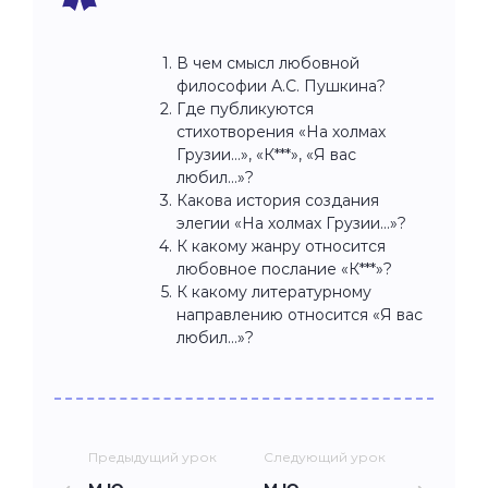
В чем смысл любовной
философии А.С. Пушкина?
Где публикуются
стихотворения «На холмах
Грузии…», «К***», «Я вас
любил…»?
Какова история создания
элегии «На холмах Грузии…»?
К какому жанру относится
любовное послание «К***»?
К какому литературному
направлению относится «Я вас
любил…»?
Предыдущий урок
Следующий урок