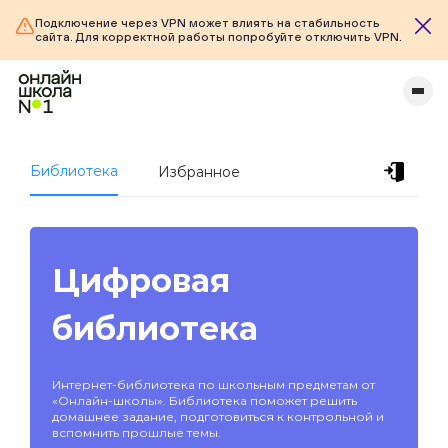
Подключение через VPN может влиять на стабильность
сайта. Для корректной работы попробуйте отключить VPN.
Библиотека
Избранное
Цифровая
библиотека
Интернет-библиотека по школьным предметам от
«Онлайн-школы». Библиотека поможет решить
домашнее задание, подготовиться к контрольной и
вспомнить прошлые темы.