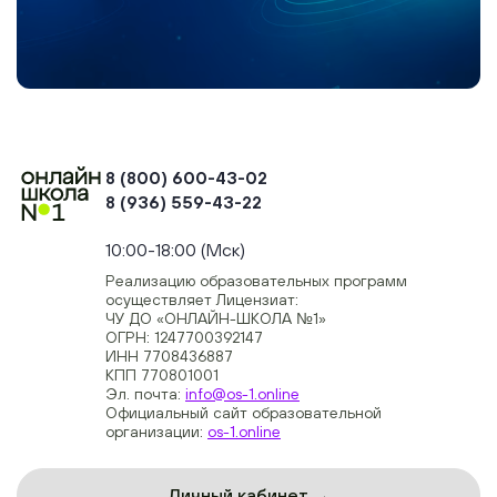
8 (800) 600-43-02
8 (936) 559-43-22
+74954451700, +74950040190
10:00-18:00 (Мск)
Реализацию образовательных программ
осуществляет Лицензиат:
ЧУ ДО «ОНЛАЙН-ШКОЛА №1»
ОГРН: 1247700392147
ИНН 7708436887
КПП 770801001
Эл. почта:
info@os-1.online
Официальный сайт образовательной
организации:
os-1.online
Личный кабинет →