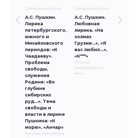
Предыдущий урок
Следующий урок
А.С. Пушкин.
А.С. Пушкин.
Лирика
Любовная
петербургского,
лирика. «На
южного и
холмах
Михайловского
Грузии...», «Я
периодов: «К
вас любил…»,
Чаадаеву».
«К***»
Проблема
Русская
литература XIX
свободы,
века
служения
Родине: «Во
глубине
сибирских
руд…». Тема
свободы и
власти в лирике
Пушкина: «К
морю», «Анчар»
Русская литература