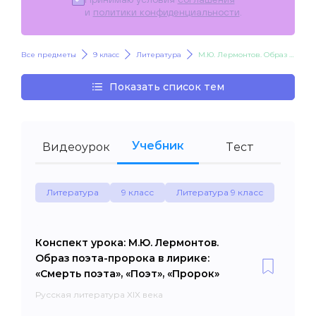
и
политики конфиденциальности
.
Все предметы
9 класс
Литература
М.Ю. Лермонтов. Образ поэта-пророка в лирике: «Смерть поэта», «Поэт», «Пророк»
Показать список тем
Учебник
Видеоурок
Тест
Литература
9 класс
Литература 9 класс
Конспект урока: М.Ю. Лермонтов.
Образ поэта-пророка в лирике:
«Смерть поэта», «Поэт», «Пророк»
Русская литература XIX века