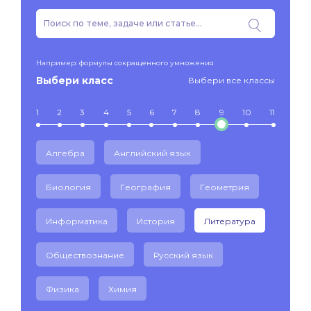
Например: формулы сокращенного умножения
Выбери класс
Выбери все классы
1
2
3
4
5
6
7
8
9
10
11
Алгебра
Английский язык
Биология
География
Геометрия
Информатика
История
Литература
Обществознание
Русский язык
Физика
Химия