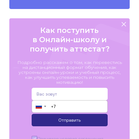
Как поступить
в Онлайн-школу и
получить аттестат?
Подробно расскажем о том, как перевестись
на дистанционный формат обучения, как
устроены онлайн-уроки и учебный процесс,
как улучшить успеваемость и повысить
мотивацию!
▼
Отправить
Принимаю условия
соглашения