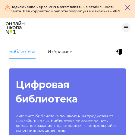
Подключение через VPN может влиять на стабильность
сайта. Для корректной работы попробуйте отключить VPN.
Библиотека
Избранное
Цифровая
библиотека
Интернет-библиотека по школьным предметам от
«Онлайн-школы». Библиотека поможет решить
домашнее задание, подготовиться к контрольной и
вспомнить прошлые темы.