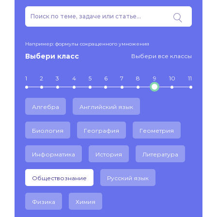
Например: формулы сокращенного умножения
Выбери класс
Выбери все классы
1
2
3
4
5
6
7
8
9
10
11
Алгебра
Английский язык
Биология
География
Геометрия
Информатика
История
Литература
Обществознание
Русский язык
Физика
Химия