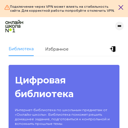
Подключение через VPN может влиять на стабильность
сайта. Для корректной работы попробуйте отключить VPN.
Библиотека
Избранное
Цифровая
библиотека
Интернет-библиотека по школьным предметам от
«Онлайн-школы». Библиотека поможет решить
домашнее задание, подготовиться к контрольной и
вспомнить прошлые темы.