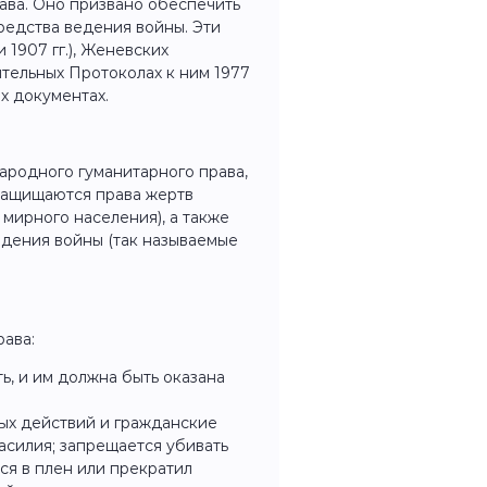
ава. Оно призвано обеспечить
редства ведения войны. Эти
 1907 гг.), Женевских
ительных Протоколах к ним 1977
х документах.
родного гуманитарного права,
защищаются права жертв
мирного населения), а также
едения войны (так называемые
ава:
ь, и им должна быть оказана
вых действий и гражданские
асилия; запрещается убивать
ся в плен или прекратил