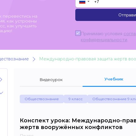
▼
Отправи
к перевестись на
я, как устроены
с, как улучшить
ацию!
Принимаю условия
согл
конфиденциальности
.
ествознание
Международно-правовая защита жертв во
Учебник
Видеоурок
Обществознание
9 класс
Обществознание 9 кл
Конспект урока: Международно-пра
жертв вооружённых конфликтов