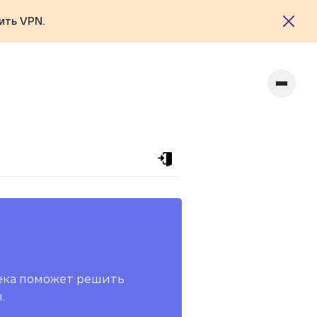
ить VPN.
ека поможет решить
.