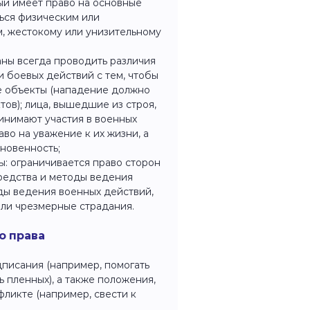
ый имеет право на основные
ться физическим или
м, жестокому или унизительному
аны всегда проводить различия
 боевых действий с тем, чтобы
е объекты (нападение должно
ов); лица, вышедшие из строя,
инимают участия в военных
во на уважение к их жизни, а
новенность;
ы: ограничивается право сторон
средства и методы ведения
ды ведения военных действий,
ли чрезмерные страдания.
о права
дписания (например, помогать
ь пленных), а также положения,
ликте (например, свести к