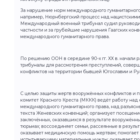
За нарушение норм международного гуманитарного
например, Нюрнбергский процесс над нацистскими
Международный военный трибунал судил руководи
частности и за грубейшие нарушения Гаагских конве
международного гуманитарного права.
По решению ООН в середине 90-х гг. ХХ в. начали
трибуналы для рассмотрения преступлений, совер
конфликтов на территории бывшей Югославии и Р
С целью защиты жертв вооружённых конфликтов и
комитет Красного Креста (МККК) ведёт работу на
международного гуманитарного права, над разъяс
текста Женевских конвенций; организует посещени
заключённых, оказавшихся в результате вооружённы
тюрьмах; воссоединяет семьи, рассеянные в результ
оказывает медицинскую помощь жертвам; помогает
испытывающему материальные нужды; оказывает по