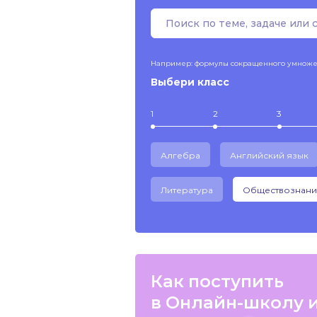
Например: формулы сокращенного умнож
Выбери класс
1
2
3
Алгебра
Английский язык
Литература
Обществознани
Как поступить
в Онлайн-школу 