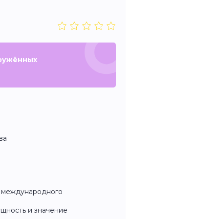
ружённых
ва
и международного
щность и значение