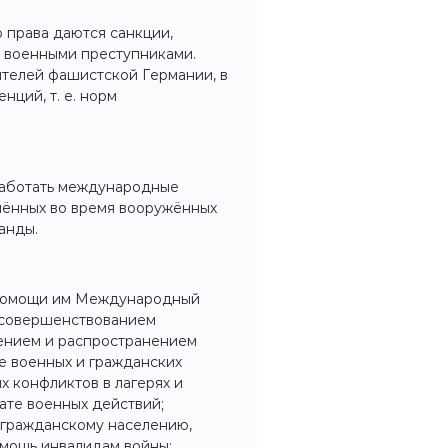
 права даются санкции,
 военными преступниками.
телей фашистской Германии, в
нций, т. е. норм
 работать международные
шённых во время вооружённых
уанды.
 помощи им Международный
д совершенствованием
нением и распространением
е военных и гражданских
х конфликтов в лагерях и
ате военных действий;
 гражданскому населению,
мощь инвалидам войны;