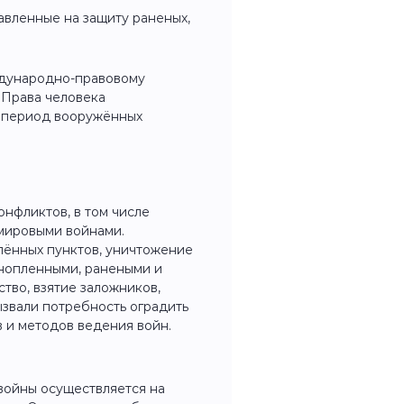
авленные на защиту раненых,
ждународно-правовому
 Права человека
в период вооружённых
онфликтов, в том числе
мировыми войнами.
лённых пунктов, уничтожение
ннопленными, ранеными и
ство, взятие заложников,
ызвали потребность оградить
 и методов ведения войн.
войны осуществляется на