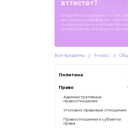
аттестат?
Подробно расскажем о том, ка
дистанционный формат обучени
онлайн-уроки и учебный процес
успеваемость и повысить мотив
Все предметы
9 класс
Общ
Политика
Право
Административные
правоотношения
Уголовно-правовые отношения
Правоотношения и субъекты
права