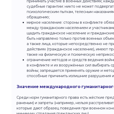
принимать участие в военных действиях; кажд
судебные гарантии: никто не может подверга
психологическим пыткам, телесным наказания
обращению;
мирное население: стороны в конфликте обяз
между гражданским населением и участниками
щадить гражданское население и граждански
быть направлено только против военных объект
а также лица, которые непосредственно не пр
действиях (гражданское население), имеют пра
также на физическую и психическую неприкос
ограничение методов и средств ведения войн
в конфликте и их вооружённых сил выбирать 
войны; запрещается применять оружие и мето
способные причинить излишние разрушения и
Значение международного гуманитарног
Среди норм гуманитарного права есть жёсткие пре
раненым) и запреты (например, нельзя расстреливат
которые дают образец поведения при военном конф
минимуму страдания гражданских лиц).