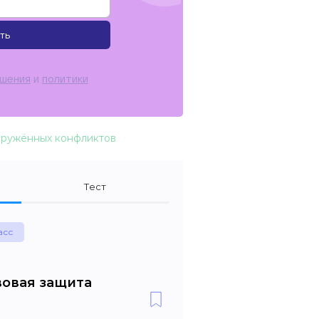
ть
ашения
и
политики
оружённых конфликтов
Тест
асс
вовая защита