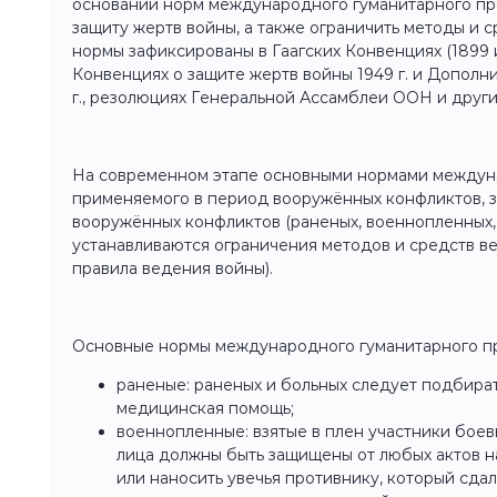
основании норм международного гуманитарного пр
защиту жертв войны, а также ограничить методы и с
нормы зафиксированы в Гаагских Конвенциях (1899 и
Конвенциях о защите жертв войны 1949 г. и Дополн
г., резолюциях Генеральной Ассамблеи ООН и други
На современном этапе основными нормами междуна
применяемого в период вооружённых конфликтов, 
вооружённых конфликтов (раненых, военнопленных, 
устанавливаются ограничения методов и средств в
правила ведения войны).
Основные нормы международного гуманитарного пр
раненые: раненых и больных следует подбират
медицинская помощь;
военнопленные: взятые в плен участники бое
лица должны быть защищены от любых актов н
или наносить увечья противнику, который сдал