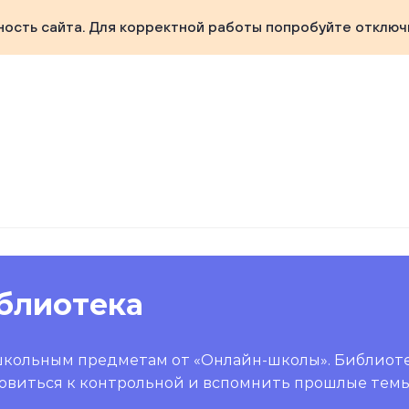
ность сайта. Для корректной работы попробуйте отключ
блиотека
школьным предметам от «Онлайн-школы». Библиот
овиться к контрольной и вспомнить прошлые темы