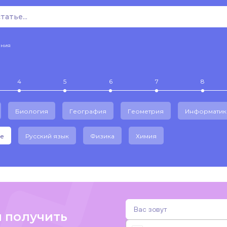
ения
4
5
6
7
8
Биология
География
Геометрия
Информатик
е
Русский язык
Физика
Химия
и получить