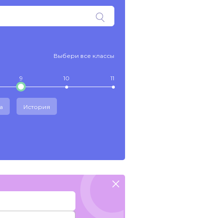
Выбери все классы
9
10
11
а
История