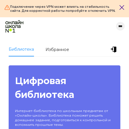
Подключение через VPN может влиять на стабильность
сайта. Для корректной работы попробуйте отключить VPN.
Библиотека
Избранное
Цифровая
библиотека
Интернет-библиотека по школьным предметам от
«Онлайн-школы». Библиотека поможет решить
домашнее задание, подготовиться к контрольной и
вспомнить прошлые темы.