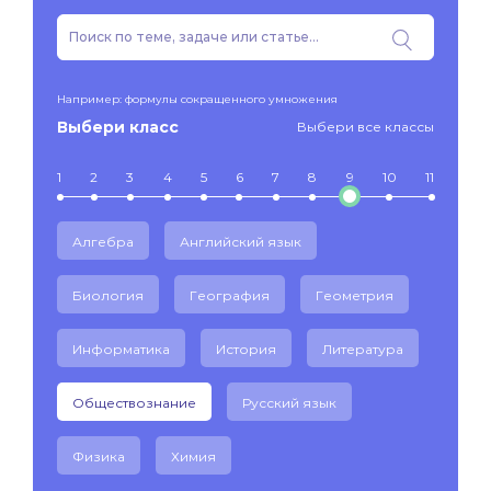
Например: формулы сокращенного умножения
Выбери класс
Выбери все классы
1
2
3
4
5
6
7
8
9
10
11
Алгебра
Английский язык
Биология
География
Геометрия
Информатика
История
Литература
Обществознание
Русский язык
Физика
Химия