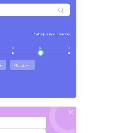
Выбери все классы
9
10
11
а
История