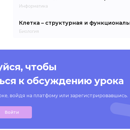
Информатика
Клетка – структурная и функционал
Биология
йся, чтобы
ься к обсуждению урока
оке, войдя на платфому или зарегистрировавшись.
Войти