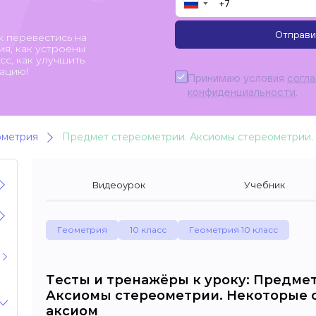
▼
Отправи
к перевестись на
я, как устроены
с, как улучшить
ацию!
Принимаю условия
согл
конфиденциальности
.
ометрия
Предмет стереометрии. Аксиомы стереометрии. 
Видеоурок
Учебник
Геометрия
10 класс
Геометрия 10 класс
Тесты и тренажёры к уроку: Предме
Аксиомы стереометрии. Некоторые 
аксиом