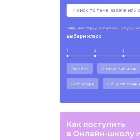
Например: формулы сокращенного умнож
Выбери класс
1
2
3
Алгебра
Английский язык
Литература
Обществознани
Как поступить
в Онлайн-школу 