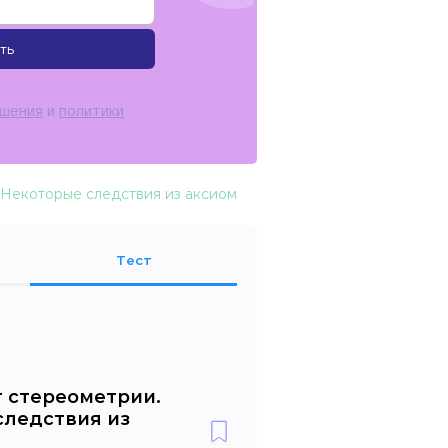
ть
ашения
и
политики
Некоторые следствия из аксиом
Тест
т стереометрии.
следствия из