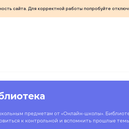
ность сайта. Для корректной работы попробуйте отключ
блиотека
школьным предметам от «Онлайн-школы». Библиот
овиться к контрольной и вспомнить прошлые темы