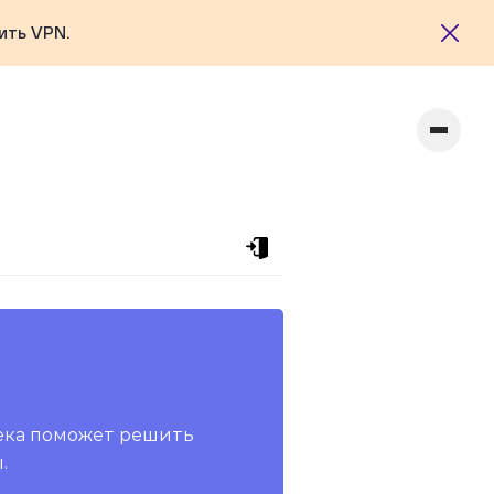
ить VPN.
ека поможет решить
.