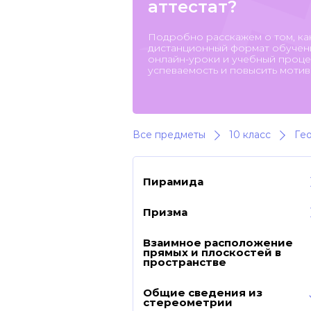
аттестат?
Подробно расскажем о том, ка
дистанционный формат обучени
онлайн-уроки и учебный процес
успеваемость и повысить мотив
Все предметы
10 класс
Ге
Пирамида
Призма
Взаимное расположение
прямых и плоскостей в
пространстве
Общие сведения из
стереометрии