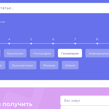
ения
4
5
6
7
8
Биология
География
Геометрия
Информатик
е
Русский язык
Физика
Химия
и получить