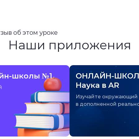
тзыв об этом уроке
Наши приложения
йн-школы №1
ОНЛАЙН-ШКОЛ
Наука в AR
й
Изучайте окружающий
в дополненной реальн