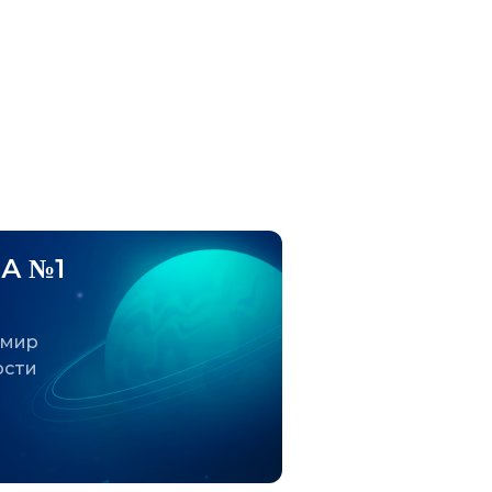
А №1
 мир
ости