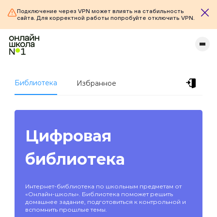
Подключение через VPN может влиять на стабильность
сайта. Для корректной работы попробуйте отключить VPN.
Библиотека
Избранное
Цифровая
библиотека
Интернет-библиотека по школьным предметам от
«Онлайн-школы». Библиотека поможет решить
домашнее задание, подготовиться к контрольной и
вспомнить прошлые темы.