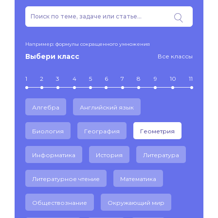
Например: формулы сокращенного умножения
Выбери класс
Все классы
1
2
3
4
5
6
7
8
9
10
11
Алгебра
Английский язык
Биология
География
Геометрия
Информатика
История
Литература
Литературное чтение
Математика
Обществознание
Окружающий мир