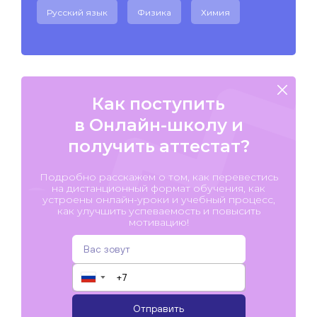
Русский язык
Физика
Химия
Как поступить
в Онлайн-школу и
получить аттестат?
Подробно расскажем о том, как перевестись
на дистанционный формат обучения, как
устроены онлайн-уроки и учебный процесс,
как улучшить успеваемость и повысить
мотивацию!
▼
Отправить