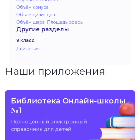
Объём конуса
Объём цилиндра
Объём шара. Площадь сферы
Другие разделы
9 класс
Движения
Наши приложения
Библиотека Онлайн-школы
№1
Полноценный электронный
справочник для детей