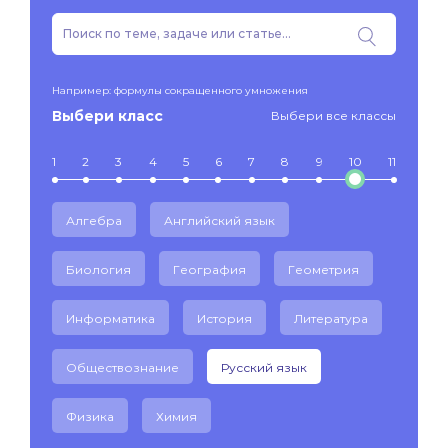
Например: формулы сокращенного умножения
Выбери класс
Выбери все классы
1
2
3
4
5
6
7
8
9
10
11
Алгебра
Английский язык
Биология
География
Геометрия
Информатика
История
Литература
Обществознание
Русский язык
Физика
Химия