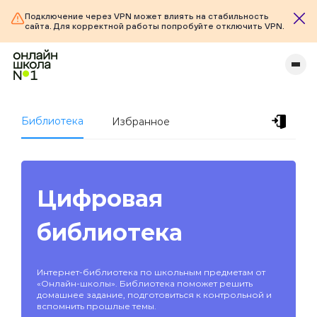
Подключение через VPN может влиять на стабильность
сайта. Для корректной работы попробуйте отключить VPN.
Библиотека
Избранное
Цифровая
библиотека
Интернет-библиотека по школьным предметам от
«Онлайн-школы». Библиотека поможет решить
домашнее задание, подготовиться к контрольной и
вспомнить прошлые темы.