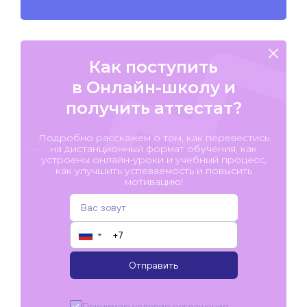
Как поступить
в Онлайн-школу и
получить аттестат?
Подробно расскажем о том, как перевестись
на дистанционный формат обучения, как
устроены онлайн-уроки и учебный процесс,
как улучшить успеваемость и повысить
мотивацию!
▼
Отправить
Принимаю условия
соглашения