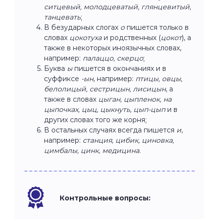
ситцевый, молодцеватый, глянцевитый,
танцевать
;
В безударных слогах
о
пишется только в
словах
цокотуха
и родственных (
цокот
), а
также в некоторых иноязычных словах,
например:
палаццо, скерцо
;
Буква
ы
пишется в окончаниях и в
суффиксе
-ын
, например:
птицы, овцы,
белолицый, сестрицын, лисицын
, а
также в словах
цыган, цыпленок, на
цыпочках, цыц, цыкнуть, цып-цып
и в
других словах того же корня;
В остальных случаях всегда пишется
и
,
например:
станция, цибик, циновка,
цимбалы, цинк, медицина
.
Контрольные вопросы: