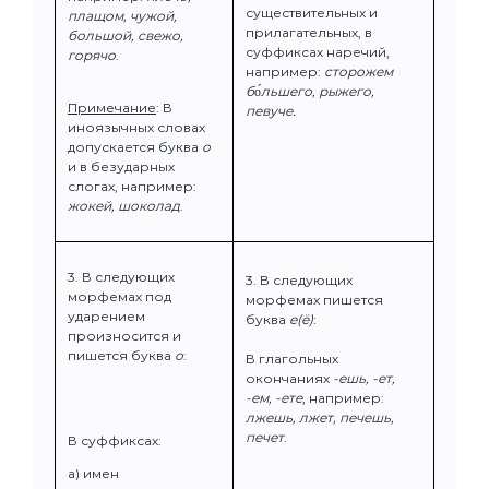
существительных и
плащом, чужой,
прилагательных, в
большой, свежо,
суффиксах наречий,
горячо
.
например:
сторожем
б
о́
льшего, рыжего,
Примечание
: В
певуче.
иноязычных словах
допускается буква
о
и в безударных
слогах, например:
жокей, шоколад
.
3. В следующих
3. В следующих
морфемах под
морфемах пишется
ударением
буква
е(ё)
:
произносится и
пишется буква
о
:
В глагольных
окончаниях
-ешь, -ет,
-ем, -ете
, например:
лжешь, лжет, печешь,
печет
.
В суффиксах:
а) имен