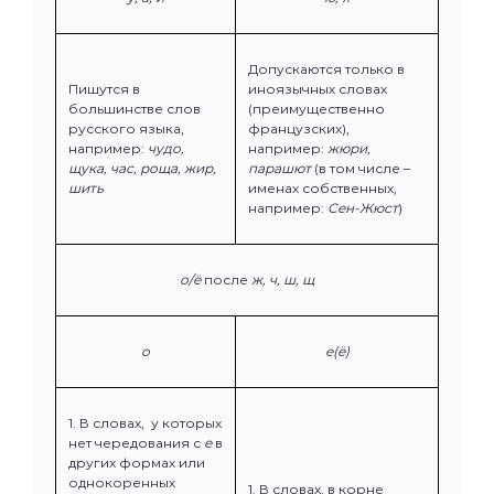
Допускаются только в
Пишутся в
иноязычных словах
большинстве слов
(преимущественно
русского языка,
французских),
например:
чудо,
например:
жюри,
щука, час, роща, жир,
парашют
(в том числе –
шить
именах собственных,
например:
Сен-Жюст
)
о/ё
после
ж, ч, ш, щ
о
е(ё)
1. В словах, у которых
нет чередования с
е
в
других формах или
однокоренных
1. В словах, в корне