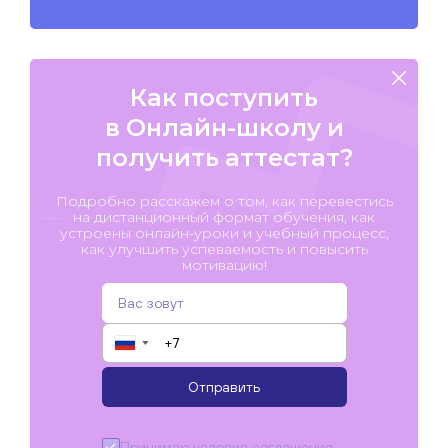
Как поступить
в Онлайн-школу и
получить аттестат?
Подробно расскажем о том, как перевестись
на дистанционный формат обучения, как
устроены онлайн-уроки и учебный процесс,
как улучшить успеваемость и повысить
мотивацию!
▼
Отправить
Принимаю условия
соглашения