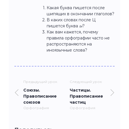
Какая буква пишется после
шипящих в окончании глаголов?
В каких словах после Ц
пишется буква
ы
?
Как вам кажется, почему
правила орфографии часто не
распространяются на
иноязычные слова?
Предыдущий урок
Следующий урок
Союзы.
Частицы.
Правописание
Правописание
союзов
частиц
Орфография
Орфография