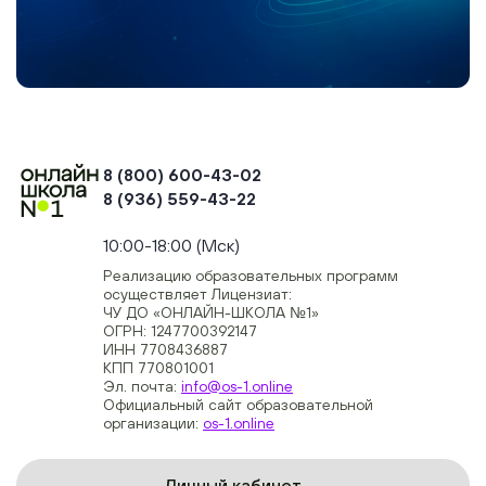
8 (800) 600-43-02
8 (936) 559-43-22
+74954451700, +74950040190
10:00-18:00 (Мск)
Реализацию образовательных программ
осуществляет Лицензиат:
ЧУ ДО «ОНЛАЙН-ШКОЛА №1»
ОГРН: 1247700392147
ИНН 7708436887
КПП 770801001
Эл. почта:
info@os-1.online
Официальный сайт образовательной
организации:
os-1.online
Личный кабинет →