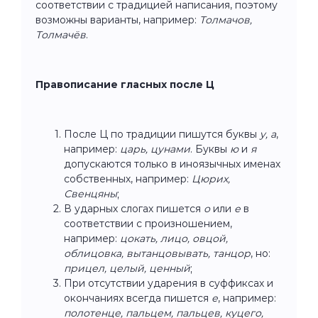
соответствии с традицией написания, поэтому
возможны варианты, например:
Толмачов,
Толмачёв
.
Правописание гласных после Ц
После Ц по традиции пишутся буквы
у, а
,
например:
царь, цунами
. Буквы
ю
и
я
допускаются только в иноязычных именах
собственных, например:
Цюрих,
Свенцяны
;
В ударных слогах пишется
о
или
е
в
соответствии с произношением,
например:
цокать, лицо, овцой,
облицовка, вытанцовывать, танцор
, но:
прицел, целый, ценный
;
При отсутствии ударения в суффиксах и
окончаниях всегда пишется
е
, например:
полотенце, пальцем, пальцев, куцего,