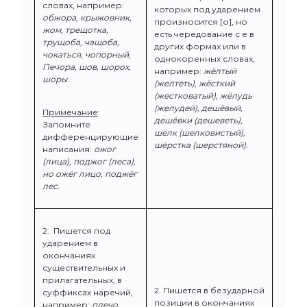
словах, например:
которых под ударением
обжора, крыжовник,
произносится [о], но
жом, трещотка,
есть чередование с е в
трущоба, чащоба,
других формах или в
чокаться, чопорный,
однокоренных словах,
Печора, шов, шорох,
например:
жёлтый
шоры.
(желтеть), жёсткий
(жестковатый), жёлудь
(желудей), дешёвый,
Примечание
:
дешёвки (дешеветь),
Запомните
шёлк (шелковистый),
дифференцирующие
шёрстка (шерстяной).
написания:
ожог
(лица), поджог (леса),
но ожёг лицо, поджёг
лес.
2. Пишется под
ударением в
окончаниях
существительных и
прилагательных, в
2. Пишется в безударной
суффиксах наречий,
позиции в окончаниях
например:
плечо,