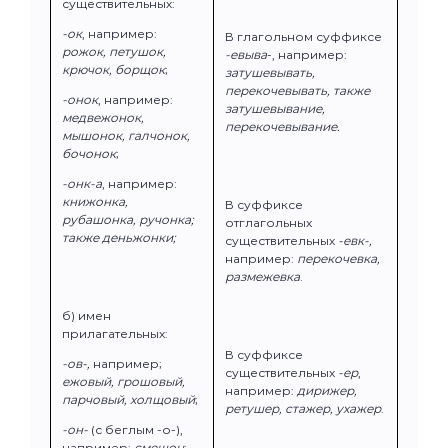
существительных:
-ок
, например:
В глагольном суффиксе
рожок, петушок,
-евыва
-, например:
крючок, борщок
;
затушевывать,
перекочевывать, также
-онок
, например:
затушевывание,
медвежонок,
перекочевывание.
мышонок, галчонок,
бочонок
;
-онк-а
, например:
книжонка,
В суффиксе
рубашонка, ручонка;
отглагольных
также деньжонки;
существительных
-евк-,
например:
перекочевка,
размежевка
.
б) имен
прилагательных:
В суффиксе
-ов-,
например;
существительных
-ер
,
ежовый, грошовый,
например:
дирижер,
парчовый, холщовый
;
ретушер, стажер, ухажер
.
-он-
(с беглым -о-),
например:
смешон
;