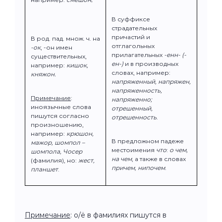
В суффиксе
страдательных
причастий и
В род. пад. множ. ч. на
отглагольных
-ок
, -он имен
прилагательных
-енн- (-
существительных,
ен-)
и в производных
например:
кишок,
словах, например:
княжон.
напряженный, напряжен,
напряженность,
Примечание
:
напряженно;
иноязычные слова
отрешенный,
пишутся согласно
отрешенность
.
произношению,
например:
крюшон,
В предложном падеже
мажор, шомпол –
местоимения
что
:
о чем,
шомпола, Чосер
на чем
, а также в словах
(фамилия), но:
жест,
причем, нипочем
.
планшет
.
Примечание
: о/ё в фамилиях пишутся в