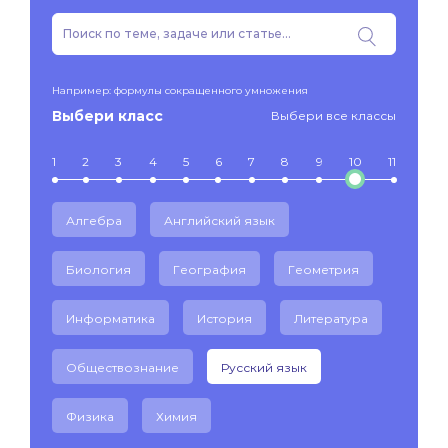
Например: формулы сокращенного умножения
Выбери класс
Выбери все классы
1
2
3
4
5
6
7
8
9
10
11
Алгебра
Английский язык
Биология
География
Геометрия
Информатика
История
Литература
Обществознание
Русский язык
Физика
Химия