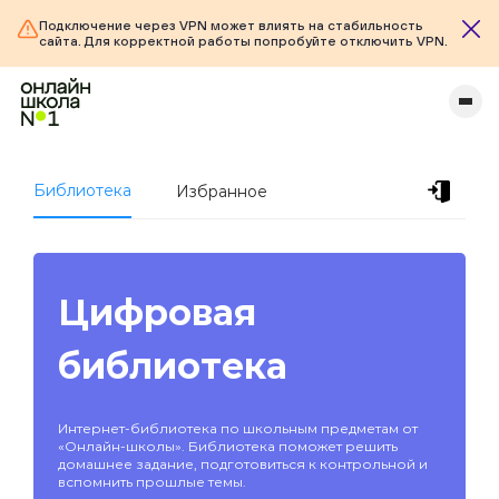
Подключение через VPN может влиять на стабильность
сайта. Для корректной работы попробуйте отключить VPN.
Библиотека
Избранное
Цифровая
библиотека
Интернет-библиотека по школьным предметам от
«Онлайн-школы». Библиотека поможет решить
домашнее задание, подготовиться к контрольной и
вспомнить прошлые темы.