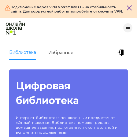
Подключение через VPN может влиять на стабильность
сайта. Для корректной работы попробуйте отключить VPN.
Библиотека
Избранное
Цифровая
библиотека
Интернет-библиотека по школьным предметам от
«Онлайн-школы». Библиотека поможет решить
домашнее задание, подготовиться к контрольной и
вспомнить прошлые темы.