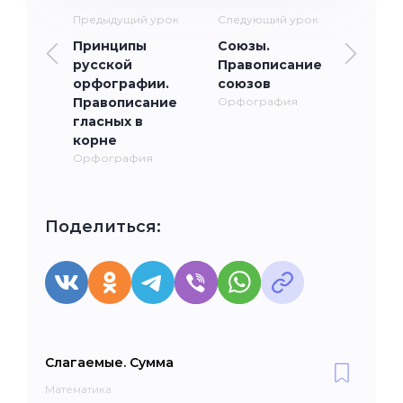
Предыдущий урок
Следующий урок
Принципы
Союзы.
русской
Правописание
орфографии.
союзов
Правописание
Орфография
гласных в
корне
Орфография
Поделиться:
Слагаемые. Сумма
Математика