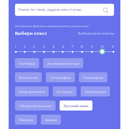
Например: формулы сокращенного умножения
Выбери класс
Выбери все классы
1
2
3
4
5
6
7
8
9
10
11
Алгебра
Английский язык
Биология
География
Геометрия
Информатика
История
Литература
Обществознание
Русский язык
Физика
Химия