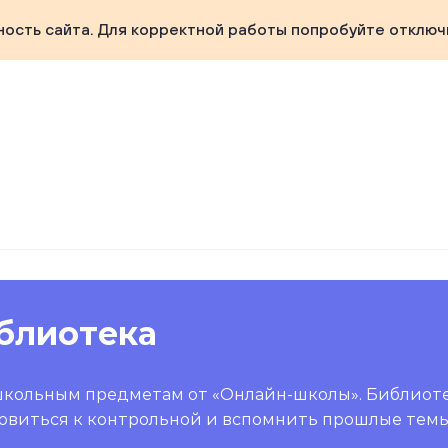
ность сайта. Для корректной работы попробуйте отключ
блиотека
школьным предметам от «Онлайн-школы». Библиот
овиться к контрольной и вспомнить прошлые темы