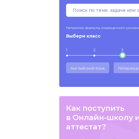
Например: формулы сокращенного умнож
Выбери класс
1
2
3
Английский язык
Литератур
Как поступить
в Онлайн-школу 
аттестат?