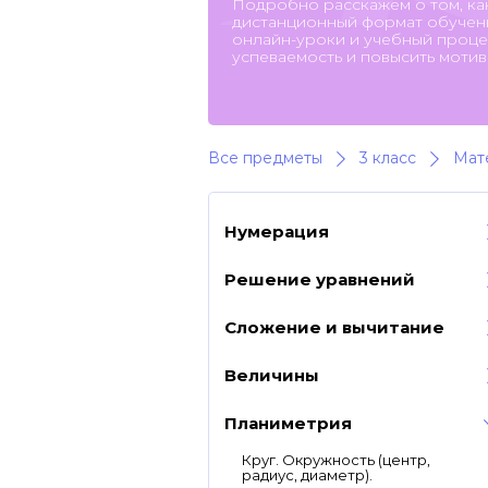
Подробно расскажем о том, ка
дистанционный формат обучени
онлайн-уроки и учебный процес
успеваемость и повысить мотив
Все предметы
3 класс
Мат
Нумерация
Решение уравнений
Сложение и вычитание
Величины
Планиметрия
Круг. Окружность (центр,
радиус, диаметр).