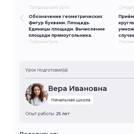
Предыдущий урок
Следу
Обозначение геометрических
Приём
фигур буквами. Площадь.
кругл
Единицы площади. Вычисление
умнож
площади прямоугольника.
случае
Планиметрия
Умнож
Урок подготовил(а)
Вера Ивановна
Начальная школа
Опыт работы:
25 лет