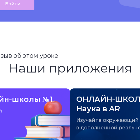
Войти
тзыв об этом уроке
Наши приложения
йн-школы №1
ОНЛАЙН-ШКОЛ
Наука в AR
й
Изучайте окружающий
в дополненной реальн