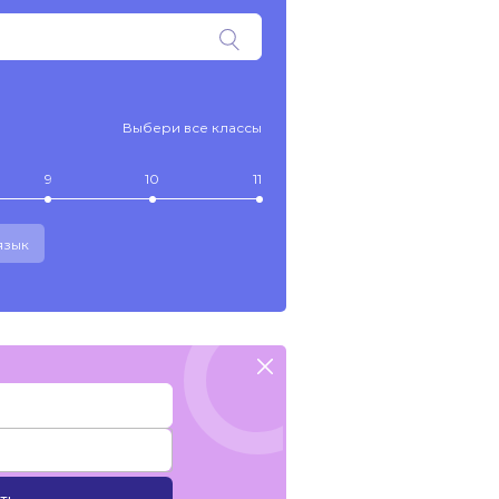
Выбери все классы
9
10
11
язык