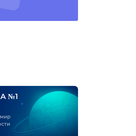
А №1
 мир
ости