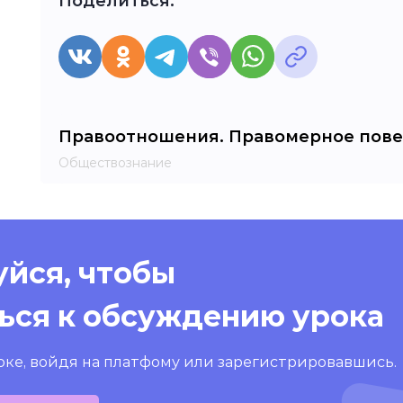
Поделиться:
Правоотношения. Правомерное пов
Обществознание
йся, чтобы
ься к обсуждению урока
оке, войдя на платфому или зарегистрировавшись.