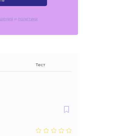
ть
ашения
и
политики
Тест