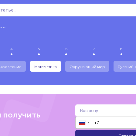
ения
4
5
6
7
8
ное чтение
Математика
Окружающий мир
Русский 
и получить
▼