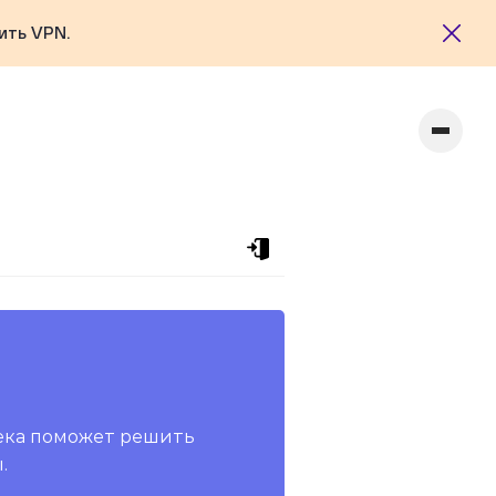
ить VPN.
ека поможет решить
.