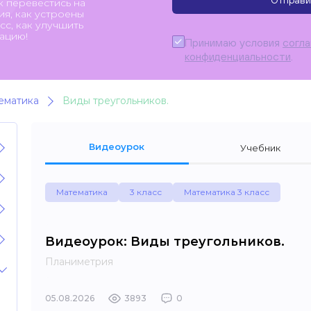
Отправи
к перевестись на
я, как устроены
с, как улучшить
ацию!
Принимаю условия
согл
конфиденциальности
.
ематика
Виды треугольников.
Видеоурок
Учебник
Математика
3 класс
Математика 3 класс
Видеоурок: Виды треугольников.
Планиметрия
05.08.2026
3893
0