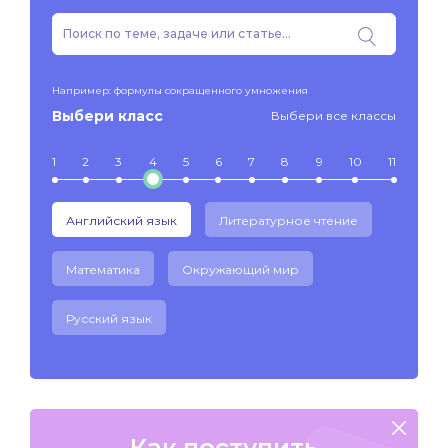
Например: формулы сокращенного умножения
Выбери класс
Выбери все классы
1
2
3
4
5
6
7
8
9
10
11
Английский язык
Литературное чтение
Математика
Окружающий мир
Русский язык
Как поступить