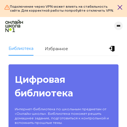
Подключение через VPN может влиять на стабильность
сайта. Для корректной работы попробуйте отключить VPN.
Библиотека
Избранное
Цифровая
библиотека
Интернет-библиотека по школьным предметам от
«Онлайн-школы». Библиотека поможет решить
домашнее задание, подготовиться к контрольной и
вспомнить прошлые темы.