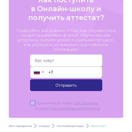
в Онлайн-школу и
получить аттестат?
Подробно расскажем о том, как перевестись
на дистанционный формат обучения, как
устроены онлайн-уроки и учебный процесс,
как улучшить успеваемость и повысить
мотивацию!
▼
Отправить
Принимаю условия
соглашения
и
политики конфиденциальности
.
Все предметы
4 класс
Английский язык
Bathroom