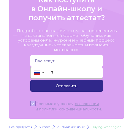
в Онлайн-школу и
получить аттестат?
Подробно расскажем о том, как перевестись
на дистанционный формат обучения, как
устроены онлайн-уроки и учебный процесс,
как улучшить успеваемость и повысить
мотивацию!
▼
Отправить
Принимаю условия
соглашения
и
политики конфиденциальности
.
Все предметы
4 класс
Английский язык
Buying, wearing and caring for clothes