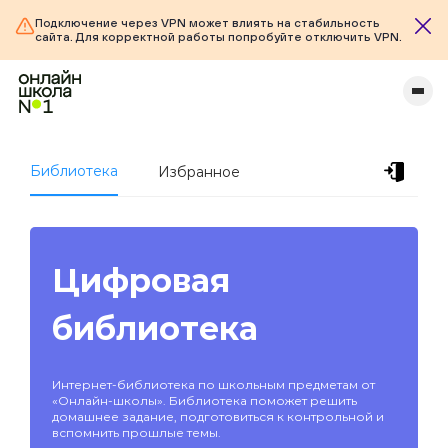
Подключение через VPN может влиять на стабильность
сайта. Для корректной работы попробуйте отключить VPN.
Библиотека
Избранное
Цифровая
библиотека
Интернет-библиотека по школьным предметам от
«Онлайн-школы». Библиотека поможет решить
домашнее задание, подготовиться к контрольной и
вспомнить прошлые темы.