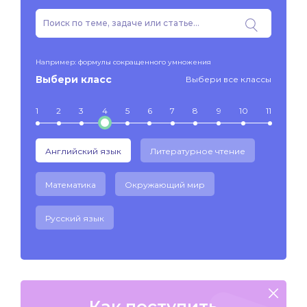
Например: формулы сокращенного умножения
Выбери класс
Выбери все классы
1
2
3
4
5
6
7
8
9
10
11
Английский язык
Литературное чтение
Математика
Окружающий мир
Русский язык
Как поступить