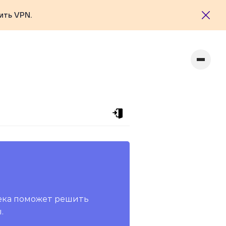
ить VPN.
ека поможет решить
.