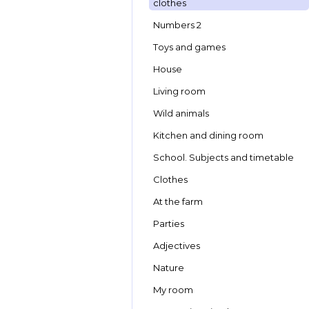
clothes
Numbers 2
Toys and games
House
Living room
Wild animals
Kitchen and dining room
School. Subjects and timetable
Clothes
At the farm
Parties
Adjectives
Nature
My room