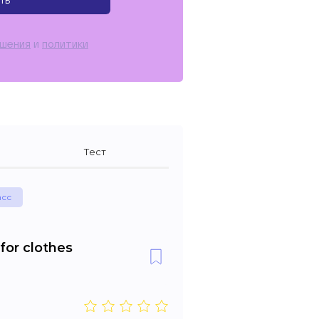
ть
ашения
и
политики
Тест
асс
for clothes