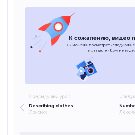
К сожалению, видео п
Ты можешь посмотреть следующие
в разделе «Другие виде
Предыдущий урок
Следу
Describing clothes
Numbe
Лексика
Лекси