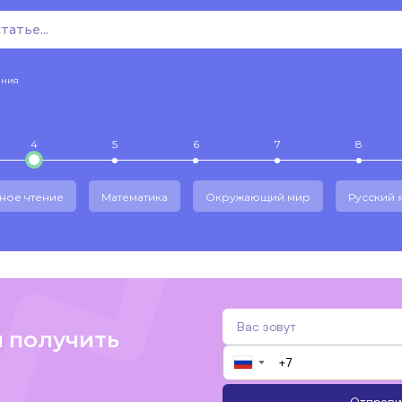
ения
4
5
6
7
8
ное чтение
Математика
Окружающий мир
Русский 
и получить
▼