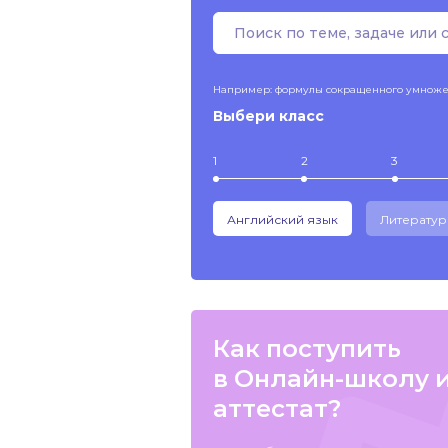
Например: формулы сокращенного умнож
Выбери класс
1
2
3
Английский язык
Литератур
Как поступить
в Онлайн-школу 
аттестат?