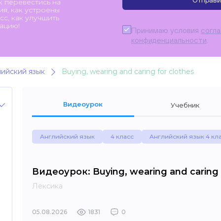
Отправи
к перевестись на
я, как устроены
с, как улучшить
ацию!
Принимаю условия
согл
конфиденциальности
.
лийский язык
Buying, wearing and caring for clothes
Видеоурок
Учебник
Английский язык
4 класс
Английский язык 4 кл
Видеоурок: Buying, wearing and caring 
Лексика
05.08.2026
1831
0