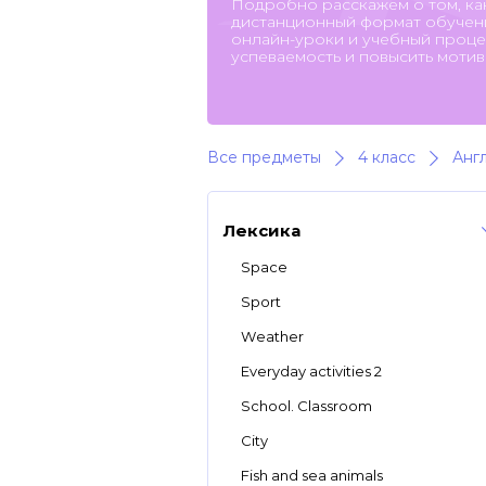
Подробно расскажем о том, ка
дистанционный формат обучени
онлайн-уроки и учебный процес
успеваемость и повысить мотив
Все предметы
4 класс
Анг
Лексика
Space
Sport
Weather
Everyday activities 2
School. Classroom
City
Fish and sea animals