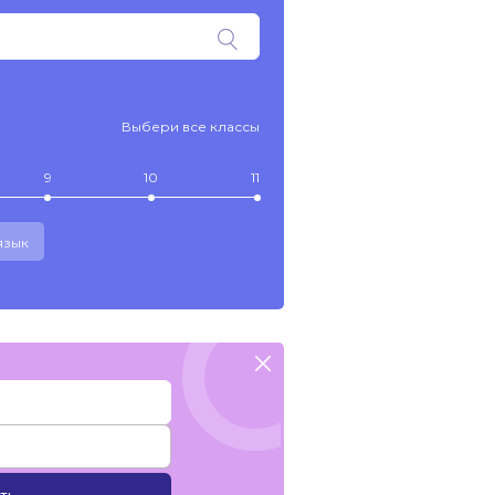
Выбери все классы
9
10
11
язык