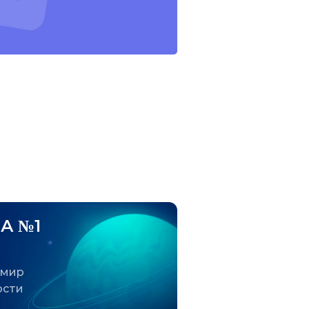
А №1
 мир
ости