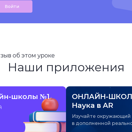
Войти
тзыв об этом уроке
Наши приложения
йн-школы №1
ОНЛАЙН-ШКОЛ
Наука в AR
й
Изучайте окружающий
в дополненной реальн