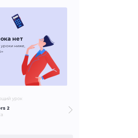
ока нет
 уроки ниже,
о»
ющий урок
rs 2
ка