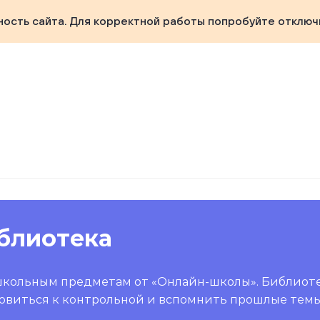
ность сайта. Для корректной работы попробуйте отключ
блиотека
школьным предметам от «Онлайн-школы». Библиот
овиться к контрольной и вспомнить прошлые темы