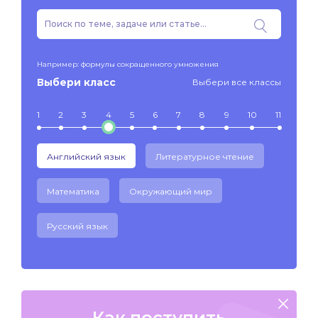
Например: формулы сокращенного умножения
Выбери класс
Выбери все классы
1
2
3
4
5
6
7
8
9
10
11
Английский язык
Литературное чтение
Математика
Окружающий мир
Русский язык
Как поступить