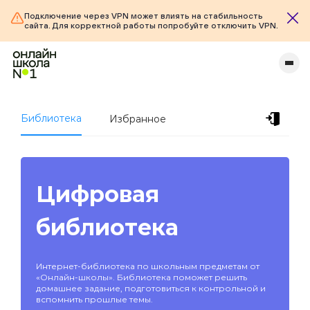
Подключение через VPN может влиять на стабильность
сайта. Для корректной работы попробуйте отключить VPN.
Библиотека
Избранное
Цифровая
библиотека
Интернет-библиотека по школьным предметам от
«Онлайн-школы». Библиотека поможет решить
домашнее задание, подготовиться к контрольной и
вспомнить прошлые темы.