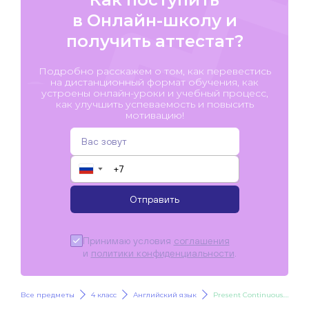
в Онлайн-школу и
получить аттестат?
Подробно расскажем о том, как перевестись
на дистанционный формат обучения, как
устроены онлайн-уроки и учебный процесс,
как улучшить успеваемость и повысить
мотивацию!
▼
Отправить
Принимаю условия
соглашения
и
политики конфиденциальности
.
Все предметы
4 класс
Английский язык
Present Continuous. Настоящее продолженное время