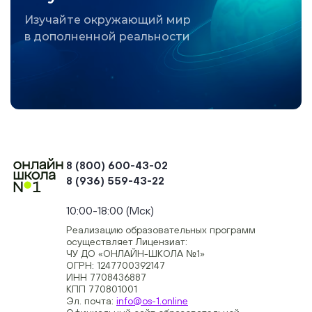
Изучайте окружающий мир
в дополненной реальности
8 (800) 600-43-02
8 (936) 559-43-22
+74954451700, +74950040190
10:00-18:00 (Мск)
Реализацию образовательных программ
осуществляет Лицензиат:
ЧУ ДО «ОНЛАЙН-ШКОЛА №1»
ОГРН: 1247700392147
ИНН 7708436887
КПП 770801001
Эл. почта:
info@os-1.online