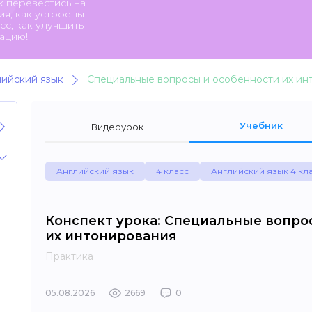
к перевестись на
я, как устроены
с, как улучшить
ацию!
лийский язык
Специальные вопросы и особенности их ин
Учебник
Видеоурок
Английский язык
4 класс
Английский язык 4 кл
Конспект урока: Специальные вопро
их интонирования
Практика
05.08.2026
2669
0