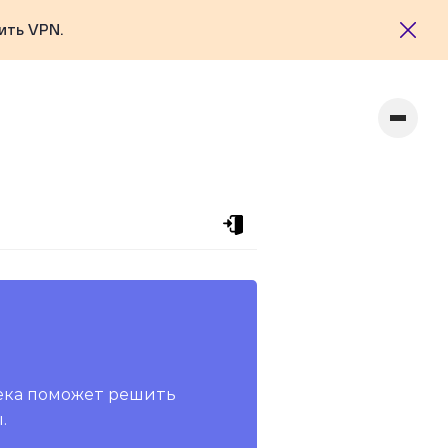
ить VPN.
ека поможет решить
.