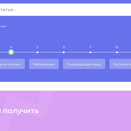
ения
4
5
6
7
8
ное чтение
Математика
Окружающий мир
Русский 
и получить