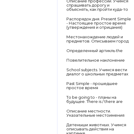
Описание профессии. Учимся
спрашивать дорогу и
объяснять, как пройти куда-то
Распорядок дня. Present Simple
- Настоящее простое время
(утверждения и отрицания)
Местонахождение людей и
предметов. Описываем город
Определенный артикль the
Повелительное наклонение
School subjects. Учимся вести
диалог о школьных предметах
Past Simple - прошедшее
простое время
To be going to - планы на
будущее. There is / there are
Описание местности.
Указательные местоимения
Детеныши животных. Учимся
описывать действия на
картинке