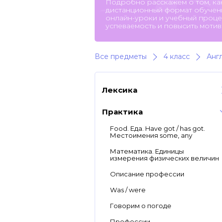
Подробно расскажем о том, ка
дистанционный формат обучени
онлайн-уроки и учебный процес
успеваемость и повысить мотив
Все предметы
4 класс
Анг
Лексика
Практика
Food. Еда. Have got / has got.
Местоимения some, any
Математика. Единицы
измерения физических величин
Описание профессии
Was / were
Говорим о погоде
Профессии