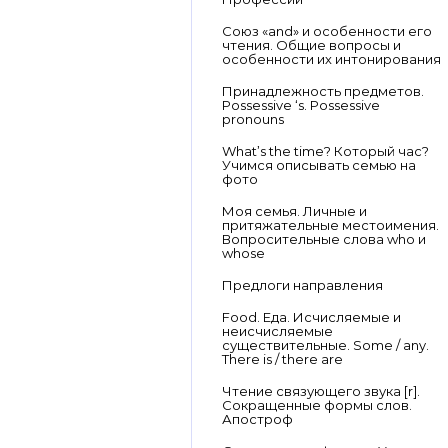
Союз «and» и особенности его
чтения. Общие вопросы и
особенности их интонирования
Принадлежность предметов.
Possessive ‘s. Possessive
pronouns
What’s the time? Который час?
Учимся описывать семью на
фото
Моя семья. Личные и
притяжательные местоимения.
Вопросительные слова who и
whose
Предлоги направления
Food. Еда. Исчисляемые и
неисчисляемые
существительные. Some / any.
There is / there are
Чтение связующего звука [r].
Сокращенные формы слов.
Апостроф