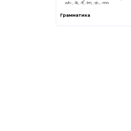
wh-, -lk, -lf, -lm, -st-, -mn
Грамматика