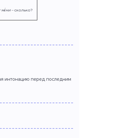
 ме́ни –
сколько?
ая интонацию перед последним