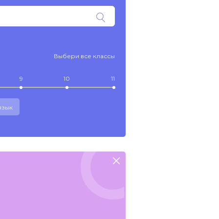
Выбери все классы
9
10
11
язык