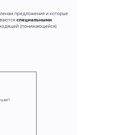
членам предложения и которые
ываются
специальными
.
сходящей (понижающейся)
ткуда?