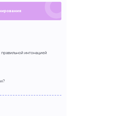
нирования
с правильной интонацией
ых?