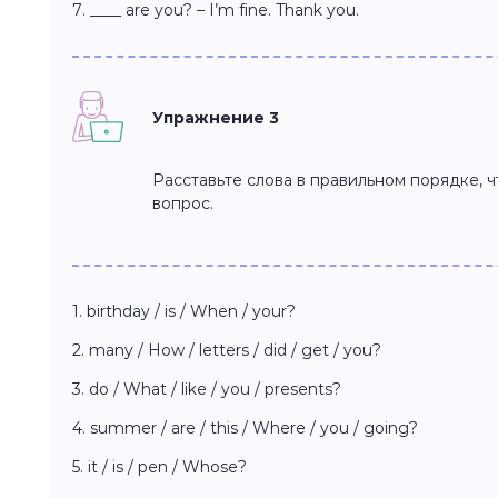
7. ____ are you? – I’m fine. Thank you.
Упражнение 3
Расставьте слова в правильном порядке, 
вопрос.
1. birthday / is / When / your?
2. many / How / letters / did / get / you?
3. do / What / like / you / presents?
4. summer / are / this / Where / you / going?
5. it / is / pen / Whose?