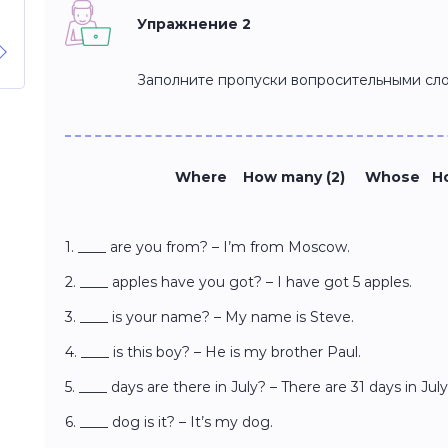
Упражнение 2
Заполните пропуски вопросительными сло
Where How many (2) Whose 
1. ____ are you from? – I’m from Moscow.
2. ____ apples have you got? – I have got 5 apples.
3. ____ is your name? – My name is Steve.
4. ____ is this boy? – He is my brother Paul.
5. ____ days are there in July? – There are 31 days in July
6. ____ dog is it? – It’s my dog.