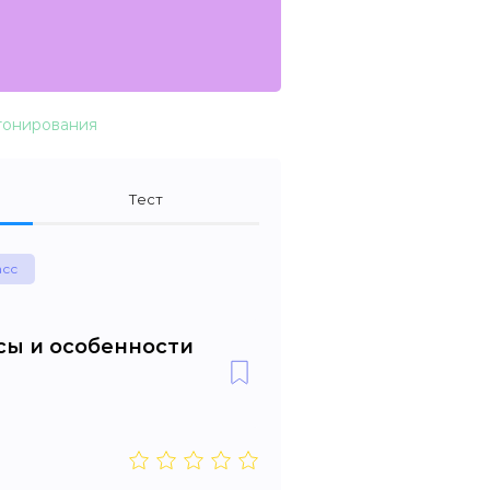
тонирования
Тест
асс
сы и особенности