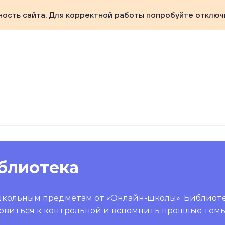
ность сайта. Для корректной работы попробуйте отключ
блиотека
школьным предметам от «Онлайн-школы». Библиот
овиться к контрольной и вспомнить прошлые темы