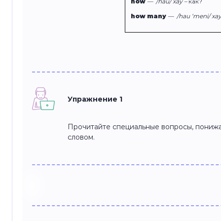
how
—
/hau/ хау –
как?
how many
—
/hau ‘meni/ хау
Упражнение 1
Прочитайте специальные вопросы, пониж
словом.