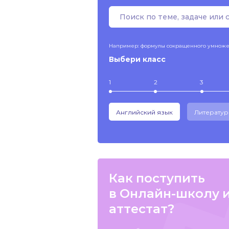
Например: формулы сокращенного умнож
Выбери класс
1
2
3
Английский язык
Литератур
Как поступить
в Онлайн-школу 
аттестат?