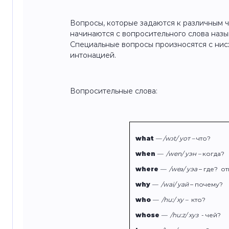
Вопросы, которые задаются к различным 
начинаются с вопросительного слова наз
Специальные вопросы произносятся с ни
интонацией.
Вопросительные слова:
what
— /wɔt/ уот –
что?
when
— /wen/ уэн –
когда?
where
— /weə/ уэа
– где? о
why
—
/wai/ уай
– почему?
who
—
/hu:/ ху –
кто?
whose
—
/hu:z/ хуз
- чей?