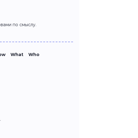
вами по смыслу.
How What Who
.