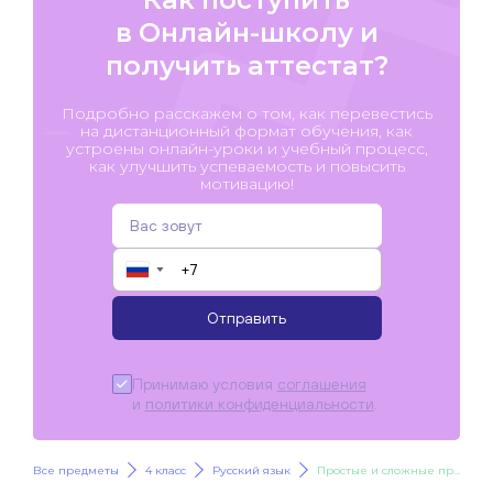
в Онлайн-школу и
получить аттестат?
Подробно расскажем о том, как перевестись
на дистанционный формат обучения, как
устроены онлайн-уроки и учебный процесс,
как улучшить успеваемость и повысить
мотивацию!
▼
Отправить
Принимаю условия
соглашения
и
политики конфиденциальности
.
Все предметы
4 класс
Русский язык
Простые и сложные предложения. Знаки препинания