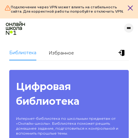
Подключение через VPN может влиять на стабильность
сайта. Для корректной работы попробуйте отключить VPN.
Библиотека
Избранное
Цифровая
библиотека
Интернет-библиотека по школьным предметам от
«Онлайн-школы». Библиотека поможет решить
домашнее задание, подготовиться к контрольной и
вспомнить прошлые темы.