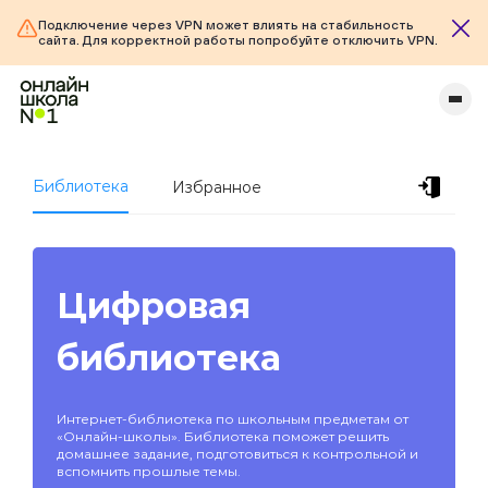
Подключение через VPN может влиять на стабильность
сайта. Для корректной работы попробуйте отключить VPN.
Библиотека
Избранное
Цифровая
библиотека
Интернет-библиотека по школьным предметам от
«Онлайн-школы». Библиотека поможет решить
домашнее задание, подготовиться к контрольной и
вспомнить прошлые темы.