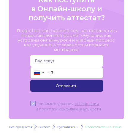
в Онлайн-школу и
получить аттестат?
Подробно расскажем о том, как перевестись
на дистанционный формат обучения, как
устроены онлайн-уроки и учебный процесс,
как улучшить успеваемость и повысить
мотивацию!
▼
Отправить
Принимаю условия
соглашения
и
политики конфиденциальности
.
Все предметы
4 класс
Русский язык
Словосочетание. Однородные члены предложения. Знаки препинания