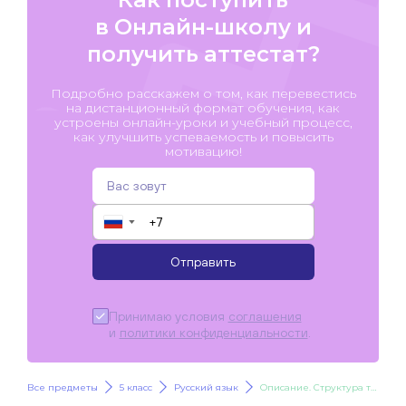
в Онлайн-школу и
получить аттестат?
Подробно расскажем о том, как перевестись
на дистанционный формат обучения, как
устроены онлайн-уроки и учебный процесс,
как улучшить успеваемость и повысить
мотивацию!
▼
Отправить
Принимаю условия
соглашения
и
политики конфиденциальности
.
Все предметы
5 класс
Русский язык
Описание. Структура текста типа описания. Соединение типов речи в тексте