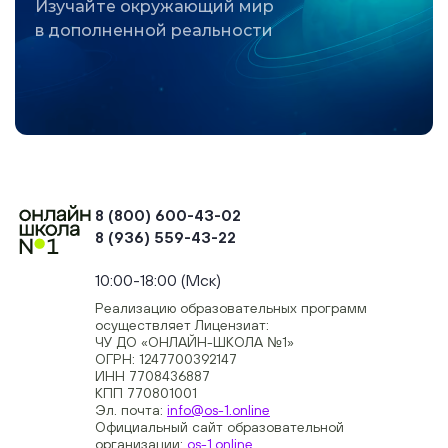
Изучайте окружающий мир
в дополненной реальности
8 (800) 600-43-02
8 (936) 559-43-22
+74954451700, +74950040190
10:00-18:00 (Мск)
Реализацию образовательных программ
осуществляет Лицензиат:
ЧУ ДО «ОНЛАЙН-ШКОЛА №1»
ОГРН: 1247700392147
ИНН 7708436887
КПП 770801001
Эл. почта:
info@os-1.online
Официальный сайт образовательной
организации:
os-1.online