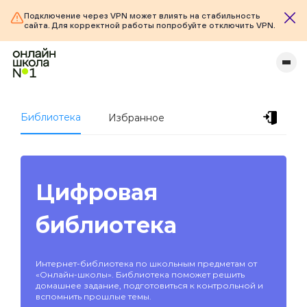
Подключение через VPN может влиять на стабильность
сайта. Для корректной работы попробуйте отключить VPN.
Библиотека
Избранное
Цифровая
библиотека
Интернет-библиотека по школьным предметам от
«Онлайн-школы». Библиотека поможет решить
домашнее задание, подготовиться к контрольной и
вспомнить прошлые темы.